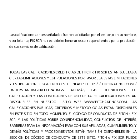
Las calificaciones antes señaladas fueron solicitadas por el emisor, o en su nombre,
y por lo tanto, FIX SCR ha recibido los honorarios correspondientes por la prestación
de sus servicios de calificación.
TODAS LAS CALIFICACIONES CREDITICIAS DE FITCH o FIX SCR ESTÁN SUJETAS A
CIERTAS LIMITACIONES Y ESTIPULACIONES. POR FAVOR LEA ESTAS LIMITACIONES
Y ESTIPULACIONES SIGUIENDO ESTE ENLACE: HTTP: / / FITCHRATINGS.COM /
UNDERSTANDINGCREDITRATINGS. ADEMÁS, LAS DEFINICIONES DE
CALIFICACIÓN Y LAS CONDICIONES DE USO DE TALES CALIFICACIONES ESTÁN
DISPONIBLES EN NUESTRO
SITIO WEB WWW.FITCHRATINGS.COM. LAS
CALIFICACIONES PÚBLICAS, CRITERIOS Y METODOLOGÍAS ESTÁN DISPONIBLES
EN ESTE SITIO EN TODO MOMENTO. EL CÓDIGO DE CONDUCTA DE FITCH o FIX
SCR, Y LAS POLÍTICAS SOBRE CONFIDENCIALIDAD, CONFLICTOS DE INTERÉS,
BARRERAS PARA LA INFORMACIÓN PARA CON SUS AFILIADAS,
CUMPLIMIENTO, Y
DEMÁS POLÍTICAS Y PROCEDIMIENTOS ESTÁN TAMBIÉN DISPONIBLES EN LA
SECCIÓN DE CÓDIGO DE CONDUCTA DE ESTE SITIO. FITCH o FIX SCR PUEDE