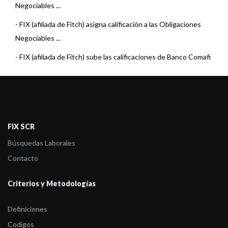
Negociables ...
-
FIX (afiliada de Fitch) asigna calificación a las Obligaciones
Negociables ...
-
FIX (afiliada de Fitch) sube las calificaciones de Banco Comafi
S.A.
-
FIX (afiliada de Fitch) asigna calificación a las Obligaciones
Negociables ...
-
FIX (afiliada de Fitch) asigna calificación a las Obligaciones
FIX SCR
Negociables ...
Búsquedas Laborales
-
FIX (afiliada de Fitch) confirma las calificaciones de Banco
Contacto
Comafi S.A.
Criterios y Metodologías
-
FIX revisó a Estable la perspectiva de varias Entidades
Financieras
Definiciones
-
FIX (afiliada de Fitch) asigna calificación a las ON Clase 12 y 13
Codigos