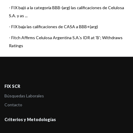
-
FIX bajó a la categoría BBB-(arg) las calificaciones de Celulosa
S.A. y as ...
-
FIX baja las calificaciones de CASA a BBB+(arg)
-
Fitch Affirms Celulosa Argentina S.A.'s IDR at 'B'; Withdraws
Ratings
-
FIX baja las calificaciones de CASA a A-(arg)
-
FIX baja las calificaciones de CASA a A-(arg)
-
FIX (afiliada de FITCH) asignó Categoría A(arg) a las
FIX SCR
Obligaciones Negociab ...
Búsquedas Laborales
-
FIX (afiliada de Fitch) asignó Categoría A(arg) a las Obligac ...
Contacto
-
FIX (afiliada de Fitch) asigna A(arg) a las ON a emitir por
Celulosa
Criterios y Metodologías
-
FIX (afiliada a Fitch) confirma la calificación de Celulosa