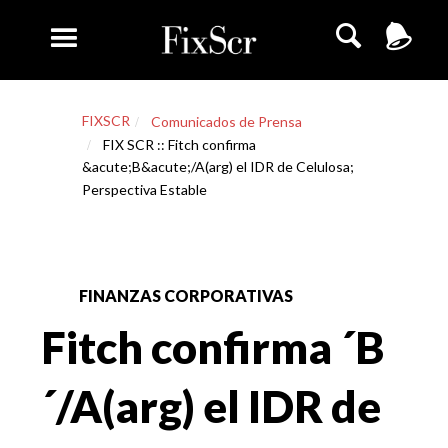
FIXSCR
Comunicados de Prensa
FIX SCR :: Fitch confirma
&acute;B&acute;/A(arg) el IDR de Celulosa;
Perspectiva Estable
FINANZAS CORPORATIVAS
Fitch confirma ´B
´/A(arg) el IDR de