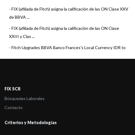
-
FIX (afiliada de Fitch) asigna la calificación de las ON Clase XXV
de BBVA ...
-
FIX (afiliada de Fitch) asigna la calificación de las ON Clase
XXIII y Clas ...
-
Fitch Upgrades BBVA Banco Frances's Local Currency IDR to
'B+'; Outlook Sta ...
-
FIX (afiliada de Fitch) confirma las calificaciones de Banco
Santander, BBV ...
-
Press Release: FIX (Afiliada de Fitch) subió la calificación de
FIX SCR
BBVA Banco ...
Búsquedas Laborales
-
Fix SCR asigna la calificación de ON Clase 14 y 15 de BBVA
Contacto
Banco Fra ...
Criterios y Metodologías
-
FIX (afiliada de Fitch) asigna la calificación de ON Clase 11 y 12
d ...