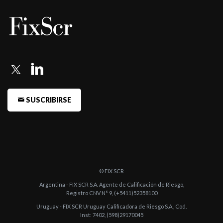
-
Fitch confirma la calificación de BBVA Banco Francés
-
Fitch confirma la calificación de BBVA Banco Francés
-
Fitch confirma la calificación de BBVA Banco Francés
-
Fitch confirma la calificación de BBVA Banco Francés
-
Fitch confirma la calificación de BBVA Banco Francés
SUSCRIBIRSE
-
Fitch confirma la calificación de BBVA Banco Francés
-
Fitch confirma la calificación de BBVA Banco Francés
-
Fitch confirma la calificación de BBVA Banco Francés
-
Fitch sube la calificación de BBVA Banco Francés
© FIX SCR
-
Fitch sube la calificación de acciones de BBVA Banco Francés ...
Argentina - FIX SCR S.A. Agente de Calificación de Riesgo,
Registro CNV N° 9, (+5411)52358100
-
Fitch sube a AA-(arg) la calificación de Largo Plazo de BBVA
Uruguay - FIX SCR Uruguay Calificadora de Riesgo S.A., Cod.
Banco Francés ...
Inst: 7402, (598)29170045