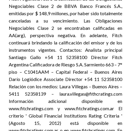
Negociables Clase 2 de BBVA Banco Francés S.A.,
emitidas por $ 148,9 millones, por haber sido totalmente
canceladas a su vencimiento. Las Obligaciones
Negociables Clase 2 se encontraban calificadas en
AA(arg), perspectiva negativa. En adelante, Fitch
continuará brindando la calificación del emisor y de los
instrumentos vigentes. Contactos: Analista principal
Santiago Gallo +54 11 52358100 Director Fitch
Argentina Calificadora de Riesgo S.A. Sarmiento 663 – 7°
piso – C1041AAM – Capital Federal – Buenos Aires
Darío Logiódice Associate Director +54 11 52358100
Relación con los medios: Laura Villegas – Buenos Aires –
5411 52358139 – laura.villegas@fithcratings.com
Información adicional disponible en
www.fitchratings.com y www.fitchratings.com.ar El
criterio ' Global Financial Institutions Rating Criteria '
(Agosto 15, 2012) está disponible en
www.fitchratings.com.ar o en www.fitchratings.com. En