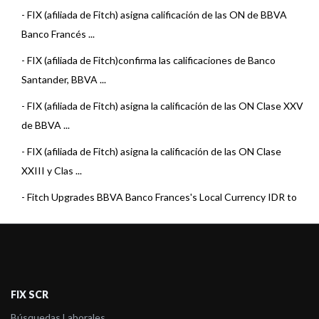
-
FIX (afiliada de Fitch) asigna calificación de las ON de BBVA
Banco Francés ...
-
FIX (afiliada de Fitch)confirma las calificaciones de Banco
Santander, BBVA ...
-
FIX (afiliada de Fitch) asigna la calificación de las ON Clase XXV
de BBVA ...
-
FIX (afiliada de Fitch) asigna la calificación de las ON Clase
XXIII y Clas ...
-
Fitch Upgrades BBVA Banco Frances's Local Currency IDR to
'B+'; Outlook Sta ...
-
FIX (afiliada de Fitch) confirma las calificaciones de Banco
Santander, BBV ...
-
Fix SCR asigna la calificación de ON Clase 21 y 22 de BBVA
FIX SCR
Banco Francés S. ...
Búsquedas Laborales