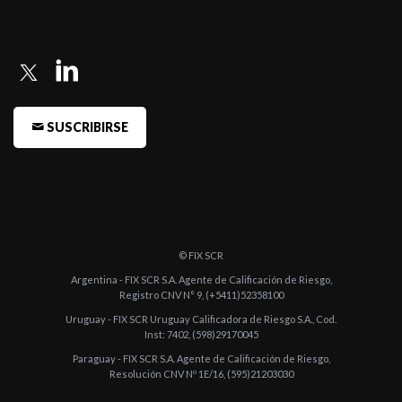
-
Fitch confirma la calificación de BBVA Banco Francés
-
Fitch confirma la calificación de BBVA Banco Francés
-
Fitch confirma la calificación de BBVA Banco Francés
-
Fitch confirma la calificación de BBVA Banco Francés
SUSCRIBIRSE
-
Fitch confirma la calificación de BBVA Banco Francés
-
Fitch confirma la calificación de BBVA Banco Francés
-
Fitch confirma la calificación de BBVA Banco Francés
-
Fitch sube la calificación de BBVA Banco Francés
© FIX SCR
-
Fitch sube la calificación de acciones de BBVA Banco Francés ...
Argentina - FIX SCR S.A. Agente de Calificación de Riesgo,
Registro CNV N° 9, (+5411)52358100
-
Fitch sube a AA-(arg) la calificación de Largo Plazo de BBVA
Uruguay - FIX SCR Uruguay Calificadora de Riesgo S.A., Cod.
Banco Francés ...
Inst: 7402, (598)29170045
Paraguay - FIX SCR S.A. Agente de Calificación de Riesgo,
-
Fitch confirma las calificaciones de BBVA Banco Francés S.A.
Resolución CNV Nº 1E/16, (595)21203030
-
Fitch confirma las calificaciones de BBVA Banco Francés