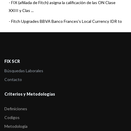
-
FIX (afiliada de Fitch) asigna la calificación de las ON Clase
XXIII y Clas ...
-
Fitch Upgrades BBVA Banco Frances's Local Currency IDR to
'B+'; Outlook Sta ...
-
FIX (afiliada de Fitch) confirma las calificaciones de Banco
Santander, BBV ...
-
Fix SCR asigna la calificación de ON Clase 21 y 22 de BBVA
FIX SCR
Banco Francés S. ...
Búsquedas Laborales
-
Press Release: FIX (Afiliada de Fitch) subió la calificación de
Contacto
BBVA Banco ...
Criterios y Metodologías
-
Fix SCR asigna la calificación de ON Clase 14 y 15 de BBVA
Banco Fra ...
Definiciones
-
FIX (afiliada de Fitch) asigna la calificación de ON Clase 11 y 12
Codigos
d ...
Metodología