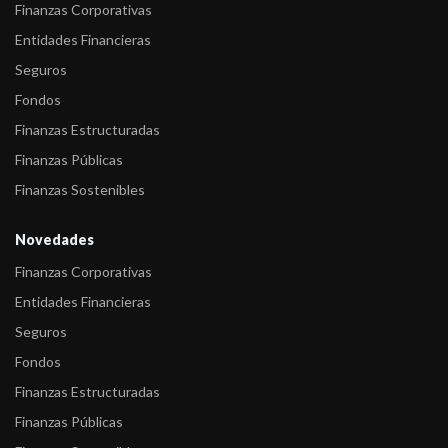
Deuda ...
Finanzas Corporativas
Entidades Financieras
-
FIX asigna calificación a los Títulos de Deuda Clase V y Clase
Seguros
VI a ser emi ...
Fondos
Finanzas Estructuradas
Finanzas Públicas
Finanzas Sostenibles
Novedades
Finanzas Corporativas
Entidades Financieras
Seguros
Fondos
Finanzas Estructuradas
Finanzas Públicas