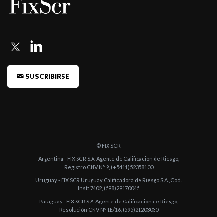
SUSCRIBIRSE
© FIX SCR
Argentina - FIX SCR S.A. Agente de Calificación de Riesgo,
Registro CNV N° 9, (+5411)52358100
Uruguay - FIX SCR Uruguay Calificadora de Riesgo S.A., Cod.
Inst: 7402, (598)29170045
Paraguay - FIX SCR S.A. Agente de Calificación de Riesgo,
Resolución CNV Nº 1E/16, (595)21203030