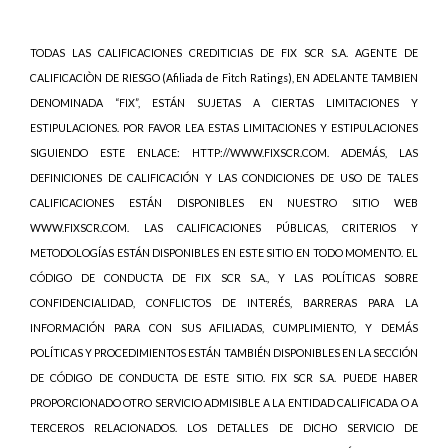
TODAS LAS CALIFICACIONES CREDITICIAS DE FIX SCR S.A. AGENTE DE
CALIFICACIÒN DE RIESGO (Afiliada de Fitch Ratings), EN ADELANTE TAMBIEN
DENOMINADA “FIX”, ESTÁN SUJETAS A CIERTAS LIMITACIONES Y
ESTIPULACIONES. POR FAVOR LEA ESTAS LIMITACIONES Y ESTIPULACIONES
SIGUIENDO ESTE ENLACE: HTTP://WWW.FIXSCR.COM. ADEMÁS, LAS
DEFINICIONES DE CALIFICACIÓN Y LAS CONDICIONES DE USO DE TALES
CALIFICACIONES ESTÁN DISPONIBLES EN NUESTRO SITIO WEB
WWW.FIXSCR.COM. LAS CALIFICACIONES PÚBLICAS, CRITERIOS Y
METODOLOGÍAS ESTÁN DISPONIBLES EN ESTE SITIO EN TODO MOMENTO. EL
CÓDIGO DE CONDUCTA DE FIX SCR S.A., Y LAS POLÍTICAS SOBRE
CONFIDENCIALIDAD, CONFLICTOS DE INTERÉS, BARRERAS PARA LA
INFORMACIÓN PARA CON SUS AFILIADAS, CUMPLIMIENTO, Y DEMÁS
POLÍTICAS Y PROCEDIMIENTOS ESTÁN TAMBIÉN DISPONIBLES EN LA SECCIÓN
DE CÓDIGO DE CONDUCTA DE ESTE SITIO. FIX SCR S.A. PUEDE HABER
PROPORCIONADO OTRO SERVICIO ADMISIBLE A LA ENTIDAD CALIFICADA O A
TERCEROS RELACIONADOS. LOS DETALLES DE DICHO SERVICIO DE