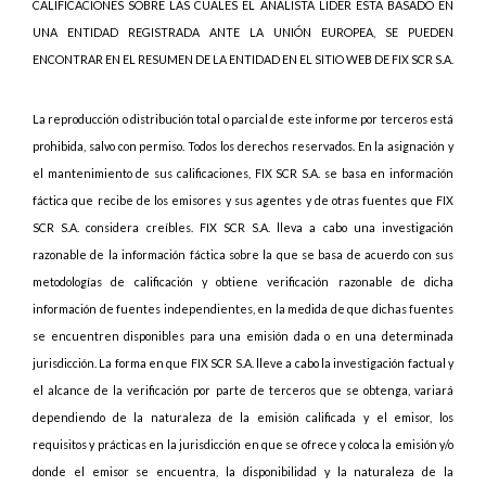
CALIFICACIONES SOBRE LAS CUALES EL ANALISTA LIDER ESTÁ BASADO EN
UNA ENTIDAD REGISTRADA ANTE LA UNIÓN EUROPEA, SE PUEDEN
ENCONTRAR EN EL RESUMEN DE LA ENTIDAD EN EL SITIO WEB DE FIX SCR S.A.
La reproducción o distribución total o parcial de este informe por terceros está
prohibida, salvo con permiso. Todos los derechos reservados. En la asignación y
el mantenimiento de sus calificaciones, FIX SCR S.A. se basa en información
fáctica que recibe de los emisores y sus agentes y de otras fuentes que FIX
SCR S.A. considera creíbles. FIX SCR S.A. lleva a cabo una investigación
razonable de la información fáctica sobre la que se basa de acuerdo con sus
metodologías de calificación y obtiene verificación razonable de dicha
información de fuentes independientes, en la medida de que dichas fuentes
se encuentren disponibles para una emisión dada o en una determinada
jurisdicción. La forma en que FIX SCR S.A. lleve a cabo la investigación factual y
el alcance de la verificación por parte de terceros que se obtenga, variará
dependiendo de la naturaleza de la emisión calificada y el emisor, los
requisitos y prácticas en la jurisdicción en que se ofrece y coloca la emisión y/o
donde el emisor se encuentra, la disponibilidad y la naturaleza de la