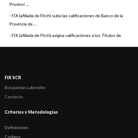
Provinci ...
-
FIX (afiliada de Fitch) sube las calificaciones de Banco de la
Provincia de ...
-
FIX (afiliada de Fitch) asigna calificaciones a los Títulos de
Deuda Clase ...
-
FIX (afiliada de Fitch) asigna calificaciones a los Títulos de
Deuda Clase ...
-
FIX revisó a Estable la perspectiva de varias Entidades
FIX SCR
Financieras
Búsquedas Laborales
-
FIX (afiliada de Fitch) asigna calificaciones a Banco de la
Contacto
Provincia de Bu ...
Criterios y Metodologías
-
FIX (afiliada de Fitch Ratings) confirmó las calificaciones de
Banco de la ...
Definiciones
-
FIX (afiliada de Fitch Ratings) confirma las Calificaciones de
Codigos