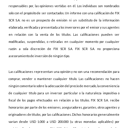
responsables por, las opiniones vertidas en él. Los individuos son nombrados
solo con el propósito de ser contactados. Un informe con una calificación de FIX
SCR S.A. no es un prospecto de emisión ni un substituto de la información
elaborada, verificada y presentada a los inversores por el emisor y sus agentes
en relación con la venta de los títulos. Las calificaciones pueden ser
modificadas, suspendidas, o retiradas en cualquier momento por cualquier
razón a sola discreción de FIX SCR S.A. FIX SCR S.A. no proporciona
asesoramiento de inversión de ningún tipo.
Las calificaciones representan una opinión y no son una recomendación para
comprar, vender o mantener cualquier título. Las calificaciones no hacen
ningún comentario sobre la adecuación del precio de mercado, la conveniencia
de cualquier título para un inversor particular o la naturaleza impositiva o
fiscal de los pagos efectuados en relación a los títulos. FIX SCR S.A. recibe
honorarios por parte de los emisores, aseguradores, garantes, otros agentes y
originadores de títulos, por las calificaciones. Dichos honorarios generalmente
varían desde USD 1.000 a USD 200.000 (u otras monedas aplicables) por