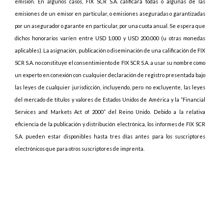
emisión. En algunos casos, FIX SCR S.A. calificará todas o algunas de las
emisiones de un emisor en particular, o emisiones aseguradas o garantizadas
por un asegurador o garante en particular, por una cuota anual. Se espera que
dichos honorarios varíen entre USD 1.000 y USD 200.000 (u otras monedas
aplicables). La asignación, publicación o diseminación de una calificación de FIX
SCR S.A. no constituye el consentimiento de FIX SCR S.A. a usar su nombre como
un experto en conexión con cualquier declaración de registro presentada bajo
las leyes de cualquier jurisdicción, incluyendo, pero no excluyente, las leyes
del mercado de títulos y valores de Estados Unidos de América y la “Financial
Services and Markets Act of 2000” del Reino Unido. Debido a la relativa
eficiencia de la publicación y distribución electrónica, los informes de FIX SCR
S.A. pueden estar disponibles hasta tres días antes para los suscriptores
electrónicos que para otros suscriptores de imprenta.