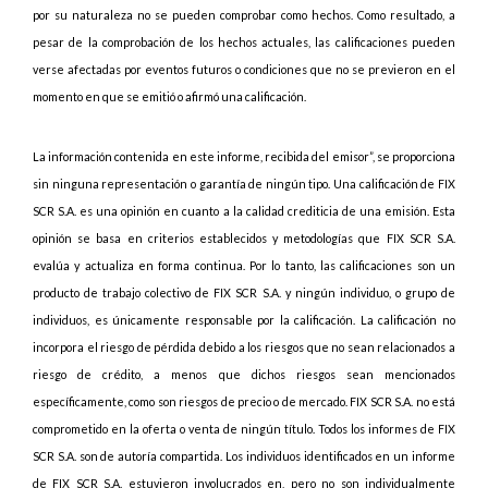
por su naturaleza no se pueden comprobar como hechos. Como resultado, a
pesar de la comprobación de los hechos actuales, las calificaciones pueden
verse afectadas por eventos futuros o condiciones que no se previeron en el
momento en que se emitió o afirmó una calificación.
La información contenida en este informe, recibida del emisor”, se proporciona
sin ninguna representación o garantía de ningún tipo. Una calificación de FIX
SCR S.A. es una opinión en cuanto a la calidad crediticia de una emisión. Esta
opinión se basa en criterios establecidos y metodologías que FIX SCR S.A.
evalúa y actualiza en forma continua. Por lo tanto, las calificaciones son un
producto de trabajo colectivo de FIX SCR S.A. y ningún individuo, o grupo de
individuos, es únicamente responsable por la calificación. La calificación no
incorpora el riesgo de pérdida debido a los riesgos que no sean relacionados a
riesgo de crédito, a menos que dichos riesgos sean mencionados
específicamente, como son riesgos de precio o de mercado. FIX SCR S.A. no está
comprometido en la oferta o venta de ningún título. Todos los informes de FIX
SCR S.A. son de autoría compartida. Los individuos identificados en un informe
de FIX SCR S.A. estuvieron involucrados en, pero no son individualmente