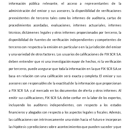
información pública relevante, el acceso a representantes de la
administración del emisor y sus asesores, la disponibilidad de verificaciones
preexistentes de terceros tales como los informes de auditoría, cartas de
procedimientos acordadas, evaluaciones, informes actuariales, informes
técnicos, dictámenes legales y otros informes proporcionados por terceros, la
disponibilidad de fuentes de verificación independientes y competentes de
terceros con respecto a la emisión en particular o en la jurisdicción del emisor
y una variedad de otros factores. Los usuarios de calificaciones de FIX SCR S.A.
deben entender que ni una investigación mayor de hechos, ni la verificación
por terceros, puede asegurar que toda la información en la que FIX SCR S.A.se
basa en relación con una calificación será exacta y completa. El emisor y sus
asesores son responsables de la exactitud de la información que proporcionan
a FIX SCR S.A. y al mercado en los documentos de oferta y otros informes. Al
emitir sus calificaciones, FIX SCR S.A. debe confiar en la labor de los expertos,
incluyendo los auditores independientes, con respecto a los estados
financieros y abogados con respecto a los aspectos legales y fiscales. Además,
las calificaciones son intrínsecamente una visión hacia el futuro e incorporan
las hipótesis y predicciones sobre acontecimientos que pueden suceder y que