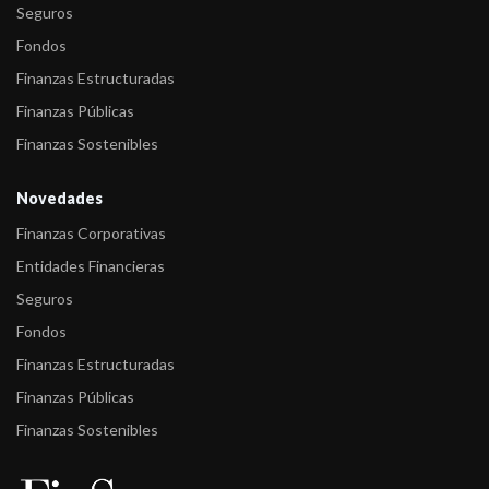
Seguros
VI a ser emi ...
Fondos
Finanzas Estructuradas
Finanzas Públicas
Finanzas Sostenibles
Novedades
Finanzas Corporativas
Entidades Financieras
Seguros
Fondos
Finanzas Estructuradas
Finanzas Públicas
Finanzas Sostenibles