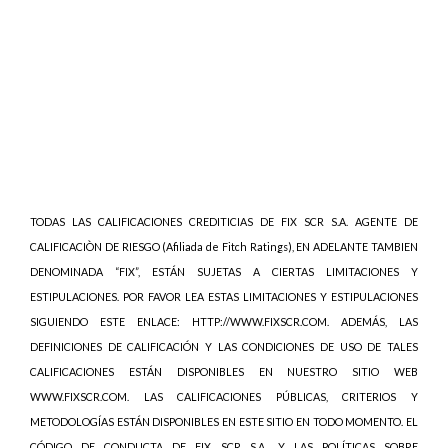
TODAS LAS CALIFICACIONES CREDITICIAS DE FIX SCR S.A. AGENTE DE
CALIFICACIÒN DE RIESGO (Afiliada de Fitch Ratings), EN ADELANTE TAMBIEN
DENOMINADA “FIX”, ESTÁN SUJETAS A CIERTAS LIMITACIONES Y
ESTIPULACIONES. POR FAVOR LEA ESTAS LIMITACIONES Y ESTIPULACIONES
SIGUIENDO ESTE ENLACE: HTTP://WWW.FIXSCR.COM. ADEMÁS, LAS
DEFINICIONES DE CALIFICACIÓN Y LAS CONDICIONES DE USO DE TALES
CALIFICACIONES ESTÁN DISPONIBLES EN NUESTRO SITIO WEB
WWW.FIXSCR.COM. LAS CALIFICACIONES PÚBLICAS, CRITERIOS Y
METODOLOGÍAS ESTÁN DISPONIBLES EN ESTE SITIO EN TODO MOMENTO. EL
CÓDIGO DE CONDUCTA DE FIX SCR S.A., Y LAS POLÍTICAS SOBRE