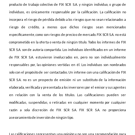
producto de trabajo colectivo de FIX SCR S.A. y ningún individuo, o grupo de
individuos, es únicamente responsable por la calificación. La calificación no
incorpora el riesgo de pérdida debido a los riesgos que no sean relacionados a
riesgo de crédito, a menos que dichos riesgos sean mencionados
específicamente, como son riesgos de precio o de mercado. FIX SCR S.A. no está
comprometido en la oferta o venta de ningún título. Todos los informes de FIX
SCR S.A. son de autoría compartida. Los individuos identificados en un informe
de FIX SCR S.A. estuvieron involucrados en, pero no son individualmente
responsables por, las opiniones vertidas en él. Los individuos son nombrados
solo con el propósito de ser contactados. Un informe con una calificación de FIX
SCR S.A. no es un prospecto de emisión ni un substituto de la información
elaborada, verificada y presentada a los inversores por el emisor y sus agentes
en relación con la venta de los títulos. Las calificaciones pueden ser
modificadas, suspendidas, o retiradas en cualquier momento por cualquier
razón a sola discreción de FIX SCR S.A. FIX SCR S.A. no proporciona
asesoramiento de inversión de ningún tipo.
Las calificaciones representan una opinión y no son una recomendación para