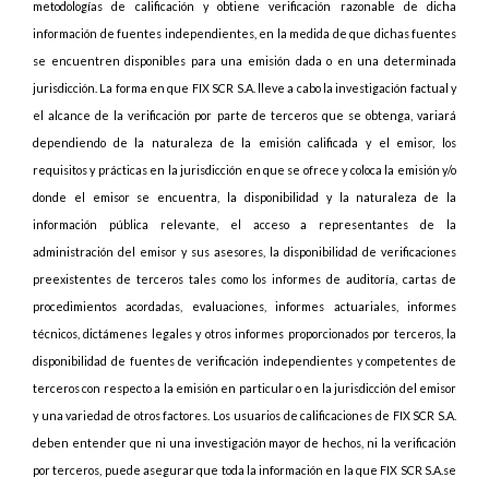
metodologías de calificación y obtiene verificación razonable de dicha
información de fuentes independientes, en la medida de que dichas fuentes
se encuentren disponibles para una emisión dada o en una determinada
jurisdicción. La forma en que FIX SCR S.A. lleve a cabo la investigación factual y
el alcance de la verificación por parte de terceros que se obtenga, variará
dependiendo de la naturaleza de la emisión calificada y el emisor, los
requisitos y prácticas en la jurisdicción en que se ofrece y coloca la emisión y/o
donde el emisor se encuentra, la disponibilidad y la naturaleza de la
información pública relevante, el acceso a representantes de la
administración del emisor y sus asesores, la disponibilidad de verificaciones
preexistentes de terceros tales como los informes de auditoría, cartas de
procedimientos acordadas, evaluaciones, informes actuariales, informes
técnicos, dictámenes legales y otros informes proporcionados por terceros, la
disponibilidad de fuentes de verificación independientes y competentes de
terceros con respecto a la emisión en particular o en la jurisdicción del emisor
y una variedad de otros factores. Los usuarios de calificaciones de FIX SCR S.A.
deben entender que ni una investigación mayor de hechos, ni la verificación
por terceros, puede asegurar que toda la información en la que FIX SCR S.A.se