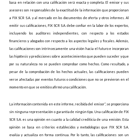
basa en relación con una calificación será exacta y completa. El emisor y sus
asesores son responsables de la exactitud de la información que proporcionan
a FIX SCR S.A. y al mercado en los documentos de oferta y otros informes. Al
emitir sus calificaciones, FIX SCR S.A. debe confiar en la labor de los expertos,
incluyendo los auditores independientes, con respecto a los estados
financieros y abogados con respecto a los aspectos legales y fiscales. Además,
las calificaciones son intrínsecamente una visión hacia el futuro e incorporan
las hipótesis y predicciones sobre acontecimientos que pueden suceder y que
por su naturaleza no se pueden comprobar como hechos. Como resultado, a
pesar de la comprobación de los hechos actuales, las calificaciones pueden
verse afectadas por eventos futuros o condiciones que no se previeron en el
momento en que se emitió o afirmó una calificación.
La información contenida en este informe, recibida del emisor”, se proporciona
sin ninguna representación o garantía de ningún tipo. Una calificación de FIX
SCR S.A. es una opinión en cuanto a la calidad crediticia de una emisión. Esta
opinión se basa en criterios establecidos y metodologías que FIX SCR S.A.
evalúa y actualiza en forma continua. Por lo tanto, las calificaciones son un