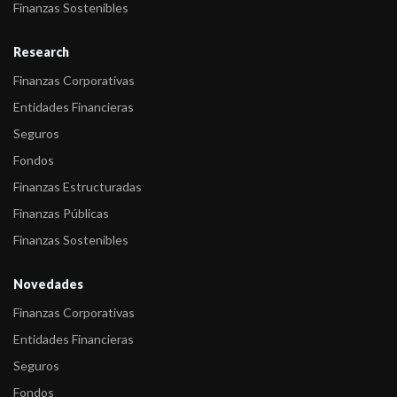
Finanzas Sostenibles
de la Pro ...
Research
-
FIX (afiliada de Fitch Ratings) asigna calificación a los Títulos de
Deuda ...
Finanzas Corporativas
Entidades Financieras
-
FIX asigna calificación a los Títulos de Deuda Clase V y Clase
Seguros
VI a ser emi ...
Fondos
Finanzas Estructuradas
Finanzas Públicas
Finanzas Sostenibles
Novedades
Finanzas Corporativas
Entidades Financieras
Seguros
Fondos