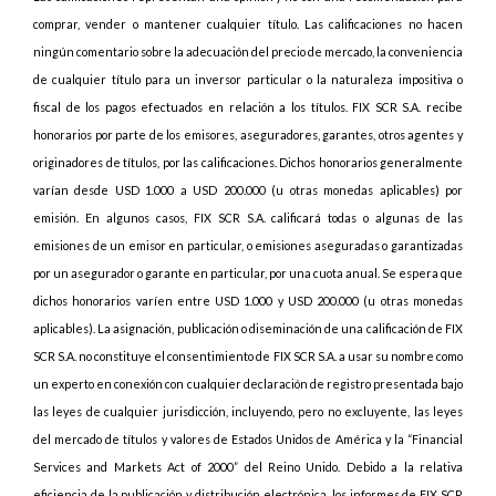
comprar, vender o mantener cualquier título. Las calificaciones no hacen
ningún comentario sobre la adecuación del precio de mercado, la conveniencia
de cualquier título para un inversor particular o la naturaleza impositiva o
fiscal de los pagos efectuados en relación a los títulos. FIX SCR S.A. recibe
honorarios por parte de los emisores, aseguradores, garantes, otros agentes y
originadores de títulos, por las calificaciones. Dichos honorarios generalmente
varían desde USD 1.000 a USD 200.000 (u otras monedas aplicables) por
emisión. En algunos casos, FIX SCR S.A. calificará todas o algunas de las
emisiones de un emisor en particular, o emisiones aseguradas o garantizadas
por un asegurador o garante en particular, por una cuota anual. Se espera que
dichos honorarios varíen entre USD 1.000 y USD 200.000 (u otras monedas
aplicables). La asignación, publicación o diseminación de una calificación de FIX
SCR S.A. no constituye el consentimiento de FIX SCR S.A. a usar su nombre como
un experto en conexión con cualquier declaración de registro presentada bajo
las leyes de cualquier jurisdicción, incluyendo, pero no excluyente, las leyes
del mercado de títulos y valores de Estados Unidos de América y la “Financial
Services and Markets Act of 2000” del Reino Unido. Debido a la relativa
eficiencia de la publicación y distribución electrónica, los informes de FIX SCR