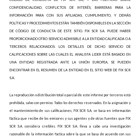
CONFIDENCIALIDAD, CONFLICTOS DE INTERÉS, BARRERAS PARA LA
INFORMACIÓN PARA CON SUS AFILIADAS, CUMPLIMIENTO, Y DEMÁS
POLÍTICAS Y PROCEDIMIENTOS ESTÁN TAMBIÉN DISPONIBLES EN LA SECCIÓN
DE CÓDIGO DE CONDUCTA DE ESTE SITIO. FIX SCR S.A. PUEDE HABER
PROPORCIONADO OTRO SERVICIO ADMISIBLE A LA ENTIDAD CALIFICADA O A
TERCEROS RELACIONADOS. LOS DETALLES DE DICHO SERVICIO DE
CALIFICACIONES SOBRE LAS CUALES EL ANALISTA LIDER ESTÁ BASADO EN
UNA ENTIDAD REGISTRADA ANTE LA UNIÓN EUROPEA, SE PUEDEN
ENCONTRAR EN EL RESUMEN DE LA ENTIDAD EN EL SITIO WEB DE FIX SCR
S.A.
La reproducción o distribución total o parcial de este informe por terceros está
prohibida, salvo con permiso. Todos los derechos reservados. En la asignación y
el mantenimiento de sus calificaciones, FIX SCR S.A. se basa en información
fáctica que recibe de los emisores y sus agentes y de otras fuentes que FIX
SCR S.A. considera creíbles. FIX SCR S.A. lleva a cabo una investigación
razonable de la información fáctica sobre la que se basa de acuerdo con sus