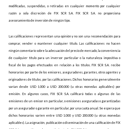
modificadas, suspendidas, o retiradas en cualquier momento por cualquier
razón a sola discreción de FIX SCR S.A. FIX SCR S.A. no proporciona
asesoramiento de inversión de ningún tipo.
Las calificaciones representan una opinión y no son una recomendación para
comprar, vender o mantener cualquier título. Las calificaciones no hacen
ningún comentario sobre la adecuación del precio de mercado, la conveniencia
de cualquier título para un inversor particular o la naturaleza impositiva o
fiscal de los pagos efectuados en relación a los títulos. FIX SCR S.A. recibe
honorarios por parte de los emisores, aseguradores, garantes, otros agentes y
originadores de títulos, por las calificaciones. Dichos honorarios generalmente
varían desde USD 1.000 a USD 200.000 (u otras monedas aplicables) por
emisión. En algunos casos, FIX SCR S.A. calificará todas o algunas de las
emisiones de un emisor en particular, o emisiones aseguradas o garantizadas
por un asegurador o garante en particular, por una cuota anual. Se espera que
dichos honorarios varíen entre USD 1.000 y USD 200.000 (u otras monedas
aplicables). La asignación, publicación o diseminación de una calificación de FIX