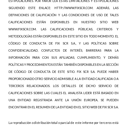
ESTIPULACIONES. POR FAVOR LEA ESTAS LIMITACIONES Y ESTIPULACIONES
SIGUIENDO ESTE ENLACE: HTTP://WWW.FIXSCR.COM. ADEMÁS, LAS
DEFINICIONES DE CALIFICACIÓN Y LAS CONDICIONES DE USO DE TALES
CALIFICACIONES ESTÁN DISPONIBLES EN NUESTRO SITIO WEB
WWW.FIXSCR.COM. LAS CALIFICACIONES PÚBLICAS, CRITERIOS Y
METODOLOGÍAS ESTÁN DISPONIBLES EN ESTE SITIO EN TODO MOMENTO. EL
CÓDIGO DE CONDUCTA DE FIX SCR S.A., Y LAS POLÍTICAS SOBRE
CONFIDENCIALIDAD, CONFLICTOS DE INTERÉS, BARRERAS PARA LA
INFORMACIÓN PARA CON SUS AFILIADAS, CUMPLIMIENTO, Y DEMÁS
POLÍTICAS Y PROCEDIMIENTOS ESTÁN TAMBIÉN DISPONIBLES EN LA SECCIÓN
DE CÓDIGO DE CONDUCTA DE ESTE SITIO. FIX SCR S.A. PUEDE HABER
PROPORCIONADO OTRO SERVICIO ADMISIBLE A LA ENTIDAD CALIFICADA O A
TERCEROS RELACIONADOS. LOS DETALLES DE DICHO SERVICIO DE
CALIFICACIONES SOBRE LAS CUALES EL ANALISTA LIDER ESTÁ BASADO EN
UNA ENTIDAD REGISTRADA ANTE LA UNIÓN EUROPEA, SE PUEDEN
ENCONTRAR EN EL RESUMEN DE LA ENTIDAD EN EL SITIO WEB DE FIX SCR S.A.
La reproducción o distribución total o parcial de este informe por terceros está