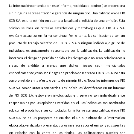
La información contenida en este informe, recibida del emisor”, se proporciona
sin ninguna representación o garantía de ningún tipo. Una calificación de FIX
SCR S.A. es una opinión en cuanto a la calidad crediticia de una emisión. Esta
opinión se basa en criterios establecidos y metodologías que FIX SCR S.A.
evalúa y actualiza en forma continua. Por lo tanto, las calificaciones son un
producto de trabajo colectivo de FIX SCR S.A. y ningún individuo, o grupo de
individuos, es únicamente responsable por la calificación. La calificación no
incorpora el riesgo de pérdida debido a los riesgos que no sean relacionados a
riesgo de crédito, a menos que dichos riesgos sean mencionados
específicamente, como son riesgos de precio o de mercado. FIX SCR S.A. no está
comprometido en la oferta o venta de ningún título. Todos los informes de FIX
SCR S.A. son de autoría compartida. Los individuos identificados en un informe
de FIX SCR S.A. estuvieron involucrados en, pero no son individualmente
responsables por, las opiniones vertidas en él. Los individuos son nombrados
solo con el propósito de ser contactados. Un informe con una calificación de FIX
SCR S.A. no es un prospecto de emisión ni un substituto de la información
elaborada, verificada y presentada a los inversores por el emisor y sus agentes
en relación con la venta de los títulos. Las calificaciones pueden ser