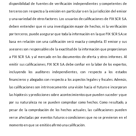
disponibilidad de fuentes de verificación independientes y competentes de
terceros con respecto a la emisión en particular o en la jurisdicción del emisor
y una variedad de otros factores. Los usuarios de calificaciones de FIX SCR S.A.
deben entender que ni una investigación mayor de hechos, ni la verificación
por terceros, puede asegurar que toda la información en la que FIX SCR S.A.se
basa en relación con una calificación será exacta y completa. El emisor y sus
asesores son responsables de la exactitud de la información que proporcionan
a FIX SCR S.A. y al mercado en los documentos de oferta y otros informes. Al
emitir sus calificaciones, FIX SCR S.A. debe confiar en la labor de los expertos,
incluyendo los auditores independientes, con respecto a los estados
financieros y abogados con respecto a los aspectos legales y fiscales. Además,
las calificaciones son intrínsecamente una visión hacia el futuro e incorporan
las hipótesis y predicciones sobre acontecimientos que pueden suceder y que
por su naturaleza no se pueden comprobar como hechos. Como resultado, a
pesar de la comprobación de los hechos actuales, las calificaciones pueden
verse afectadas por eventos futuros o condiciones que no se previeron en el
momento en que se emitió o afirmó una calificación.