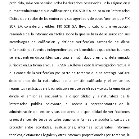
prohibida, salvo con permiso. Todos los derechos reservados. En la asignación y
el mantenimiento de sus calificaciones, FIX SCR S.A. se basa en información
fáctica que recibe de los emisores y sus agentes y de otras fuentes que FIX
SCR S.A. considera creíbles. FIX SCR S.A. lleva a cabo una investigación
razonable de la información fáctica sobre la que se basa de acuerdo con sus
metodologías de calificación y obtiene verificación razonable de dicha
información de fuentes independientes, en la medida de que dichas fuentes
se encuentren disponibles para una emisión dada o en una determinada
jurisdicción. La forma en que FIX SCR S.A. lleve a cabo la investigación factual y
el alcance de la verificación por parte de terceros que se obtenga, variará
dependiendo de la naturaleza de la emisión calificada y el emisor, los
requisitos y prácticas en la jurisdicción en que se ofrece y coloca la emisión y/o
donde el emisor se encuentra, la disponibilidad y la naturaleza de la
información pública relevante, el acceso a representantes de la
administración del emisor y sus asesores, la disponibilidad de verificaciones
preexistentes de terceros tales como los informes de auditoría, cartas de
procedimientos acordadas, evaluaciones, informes actuariales, informes
técnicos, dictámenes legales y otros informes proporcionados por terceros, la