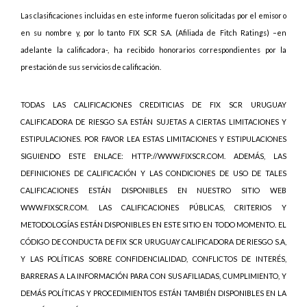
Las clasificaciones incluidas en este informe fueron solicitadas por el emisor o
en su nombre y, por lo tanto FIX SCR S.A. (Afiliada de Fitch Ratings) –en
adelante la calificadora-, ha recibido honorarios correspondientes por la
prestación de sus servicios de calificación.
TODAS LAS CALIFICACIONES CREDITICIAS DE FIX SCR URUGUAY
CALIFICADORA DE RIESGO S.A ESTÁN SUJETAS A CIERTAS LIMITACIONES Y
ESTIPULACIONES. POR FAVOR LEA ESTAS LIMITACIONES Y ESTIPULACIONES
SIGUIENDO ESTE ENLACE: HTTP://WWW.FIXSCR.COM. ADEMÁS, LAS
DEFINICIONES DE CALIFICACIÓN Y LAS CONDICIONES DE USO DE TALES
CALIFICACIONES ESTÁN DISPONIBLES EN NUESTRO SITIO WEB
WWW.FIXSCR.COM. LAS CALIFICACIONES PÚBLICAS, CRITERIOS Y
METODOLOGÍAS ESTÁN DISPONIBLES EN ESTE SITIO EN TODO MOMENTO. EL
CÓDIGO DE CONDUCTA DE FIX SCR URUGUAY CALIFICADORA DE RIESGO S.A,
Y LAS POLÍTICAS SOBRE CONFIDENCIALIDAD, CONFLICTOS DE INTERÉS,
BARRERAS A LA INFORMACIÓN PARA CON SUS AFILIADAS, CUMPLIMIENTO, Y
DEMÁS POLÍTICAS Y PROCEDIMIENTOS ESTÁN TAMBIÉN DISPONIBLES EN LA