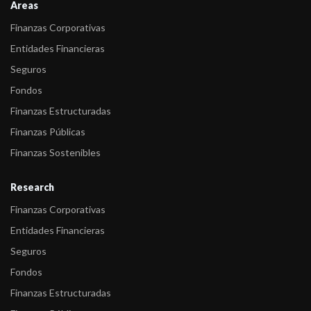
Areas
-
Fitch sube calificaciones internacionales de HSBC Bank
Finanzas Corporativas
Uruguay
Entidades Financieras
-
Fitch confirma las calificaciones asignadas a HSBC Bank
Seguros
Uruguay
Fondos
-
Fitch cambia a positiva la Perspectiva de las calificaciones
Finanzas Estructuradas
internacionale ...
Finanzas Públicas
-
Fitch sube las calificaciones de HSBC Bank Uruguay
Finanzas Sostenibles
-
Fitch actualiza la calificación de Entidades Financieras
Research
uruguayas
Finanzas Corporativas
-
Fitch sube la calificación internacional y nacional de HSBC Bank
Entidades Financieras
Urugua ...
Seguros
-
FIX SCR confirma la calificación de HSBC Bank (Uruguay) S.A.
Fondos
-
FIX (afiliada de Fitch Ratings) confirmó en ‘AAAsf(uy)’ las NCH
Finanzas Estructuradas
Series I, I ...