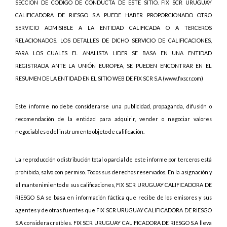
SECCIÓN DE CÓDIGO DE CONDUCTA DE ESTE SITIO. FIX SCR URUGUAY
CALIFICADORA DE RIESGO S.A PUEDE HABER PROPORCIONADO OTRO
SERVICIO ADMISIBLE A LA ENTIDAD CALIFICADA O A TERCEROS
RELACIONADOS. LOS DETALLES DE DICHO SERVICIO DE CALIFICACIONES,
PARA LOS CUALES EL ANALISTA LIDER SE BASA EN UNA ENTIDAD
REGISTRADA ANTE LA UNIÓN EUROPEA, SE PUEDEN ENCONTRAR EN EL
RESUMEN DE LA ENTIDAD EN EL SITIO WEB DE FIX SCR S.A (www.fixscr.com)
Este informe no debe considerarse una publicidad, propaganda, difusión o
recomendación de la entidad para adquirir, vender o negociar valores
negociables o del instrumento objeto de calificación.
La reproducción o distribución total o parcial de este informe por terceros está
prohibida, salvo con permiso. Todos sus derechos reservados. En la asignación y
el mantenimiento de sus calificaciones, FIX SCR URUGUAY CALIFICADORA DE
RIESGO S.A se basa en información fáctica que recibe de los emisores y sus
agentes y de otras fuentes que FIX SCR URUGUAY CALIFICADORA DE RIESGO
S.A considera creíbles. FIX SCR URUGUAY CALIFICADORA DE RIESGO S.A lleva