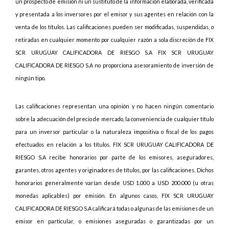
un prospecto de emisión ni un sustituto de la información elaborada, verificada
y presentada a los inversores por el emisor y sus agentes en relación con la
venta de los títulos. Las calificaciones pueden ser modificadas, suspendidas, o
retiradas en cualquier momento por cualquier razón a sola discreción de FIX
SCR URUGUAY CALIFICADORA DE RIESGO S.A FIX SCR URUGUAY
CALIFICADORA DE RIESGO S.A no proporciona asesoramiento de inversión de
ningún tipo.
Las calificaciones representan una opinión y no hacen ningún comentario
sobre la adecuación del precio de mercado, la conveniencia de cualquier título
para un inversor particular o la naturaleza impositiva o fiscal de los pagos
efectuados en relación a los títulos. FIX SCR URUGUAY CALIFICADORA DE
RIESGO S.A recibe honorarios por parte de los emisores, aseguradores,
garantes, otros agentes y originadores de títulos, por las calificaciones. Dichos
honorarios generalmente varían desde USD 1.000 a USD 200.000 (u otras
monedas aplicables) por emisión. En algunos casos, FIX SCR URUGUAY
CALIFICADORA DE RIESGO S.A calificará todas o algunas de las emisiones de un
emisor en particular, o emisiones aseguradas o garantizadas por un