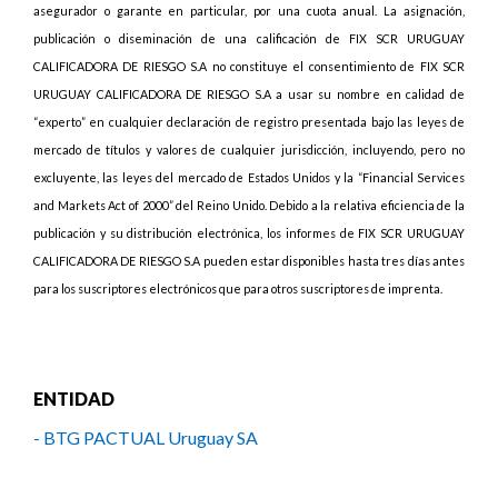
asegurador o garante en particular, por una cuota anual. La asignación,
publicación o diseminación de una calificación de FIX SCR URUGUAY
CALIFICADORA DE RIESGO S.A no constituye el consentimiento de FIX SCR
URUGUAY CALIFICADORA DE RIESGO S.A a usar su nombre en calidad de
“experto” en cualquier declaración de registro presentada bajo las leyes de
mercado de títulos y valores de cualquier jurisdicción, incluyendo, pero no
excluyente, las leyes del mercado de Estados Unidos y la “Financial Services
and Markets Act of 2000” del Reino Unido. Debido a la relativa eficiencia de la
publicación y su distribución electrónica, los informes de FIX SCR URUGUAY
CALIFICADORA DE RIESGO S.A pueden estar disponibles hasta tres días antes
para los suscriptores electrónicos que para otros suscriptores de imprenta.
ENTIDAD
- BTG PACTUAL Uruguay SA