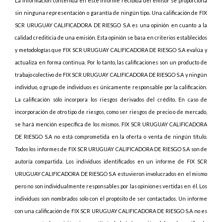
La información contenida en este informe recibida del emisor se proporciona
sin ninguna representación o garantía de ningún tipo. Una calificación de FIX
SCR URUGUAY CALIFICADORA DE RIESGO S.A es una opinión en cuanto a la
calidad crediticia de una emisión. Esta opinión se basa en criterios establecidos
y metodologías que FIX SCR URUGUAY CALIFICADORA DE RIESGO S.A evalúa y
actualiza en forma continua. Por lo tanto, las calificaciones son un producto de
trabajo colectivo de FIX SCR URUGUAY CALIFICADORA DE RIESGO S.A y ningún
individuo, o grupo de individuos es únicamente responsable por la calificación.
La calificación sólo incorpora los riesgos derivados del crédito. En caso de
incorporación de otro tipo de riesgos, como ser riesgos de precio o de mercado,
se hará mención específica de los mismos. FIX SCR URUGUAY CALIFICADORA
DE RIESGO S.A no está comprometida en la oferta o venta de ningún título.
Todos los informes de FIX SCR URUGUAY CALIFICADORA DE RIESGO S.A son de
autoría compartida. Los individuos identificados en un informe de FIX SCR
URUGUAY CALIFICADORA DE RIESGO S.A estuvieron involucrados en el mismo
pero no son individualmente responsables por las opiniones vertidas en él. Los
individuos son nombrados solo con el propósito de ser contactados. Un informe
con una calificación de FIX SCR URUGUAY CALIFICADORA DE RIESGO S.A no es