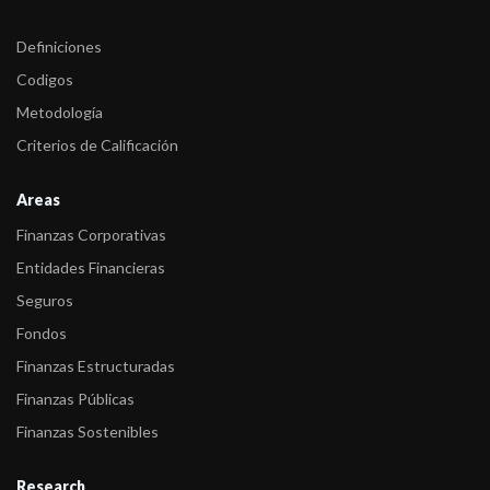
-
Fitch afirma las calificaciones de HSBC Bank (Uruguay)
Definiciones
-
Fitch cambia a positiva la perspectiva de las calificaciones de
Codigos
HSBC Bank U ...
Metodología
-
Fitch afirma las calificaciones de HSBC Bank Uruguay
Criterios de Calificación
-
Fitch confirma las calificaciones de FUCAC
Areas
-
Fitch sube calificaciones internacionales de HSBC Bank
Finanzas Corporativas
Uruguay
Entidades Financieras
-
Fitch confirma las calificaciones asignadas a HSBC Bank
Seguros
Uruguay
Fondos
-
Fitch cambia a positiva la Perspectiva de las calificaciones
Finanzas Estructuradas
internacionale ...
Finanzas Públicas
-
Fitch actualiza la calificación de Entidades Financieras
Finanzas Sostenibles
uruguayas
Research