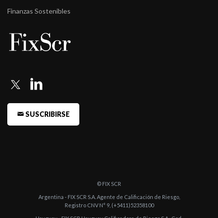
de Crédit ...
Finanzas Sostenibles
-
FIX (afiliada de Fitch Ratings) confirma la Calificación de HSBC
Bank (Urug ...
-
FIX (afiliada de Fitch Ratings) confirma la Calificación de HSBC
Bank (Urug ...
-
FIX confirma la Calificación de HSBC Bank (Uruguay) S.A.
-
FIX confirmó en ‘AAAsf(uy)’ las Notas de Crédito Hipotecarias
del HSBC Bank ...
SUSCRIBIRSE
-
FIX asigna la Calificación de BTG PACTUAL Uruguay S.A. (ex
HSBC Bank (Urug ...
© FIX SCR
Argentina - FIX SCR S.A. Agente de Calificación de Riesgo,
Registro CNV N° 9, (+5411)52358100