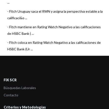
...
-
Fitch Uruguay saca el RWN y asigna la perspectiva estable a la
calificaci&o ...
-
Fitch mantiene en Rating Watch Negativo a las calificaciones
de HSBC Bank ( ...
-
Fitch coloca en Rating Watch Negativo a las calificaciones de
HSBC Bank (Ur ...
-
Fitch cambia a positiva la perspectiva de las calificaciones
internacionale ...
-
Fitch sube las calificaciones internacionales de bancos
FIX SCR
uruguayos
Búsquedas Laborales
-
Fitch afirma las calificaciones de HSBC Bank (Uruguay)
Contacto
-
Fitch sube las calificaciones internacionales de HSBC Bank
(Uruguay)
Criterios y Metodologías