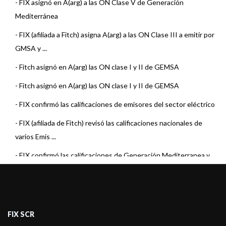
-
FIX asignó en A(arg) a las ON Clase V de Generación
Mediterránea
-
FIX (afiliada a Fitch) asigna A(arg) a las ON Clase III a emitir por
GMSA y ...
-
Fitch asignó en A(arg) las ON clase I y II de GEMSA
-
Fitch asignó en A(arg) las ON clase I y II de GEMSA
-
FIX confirmó las calificaciones de emisores del sector eléctrico
-
FIX (afiliada de Fitch) revisó las calificaciones nacionales de
varios Emis ...
-
FIX confirmó las calificaciones de Generación Mediterranea y
asignó Perspec ...
-
FIX subió a A(arg) la calificación de emisor de largo plazo de
Generación M ...
FIX SCR
-
FIX bajó a Categoría BBB+(arg) la calificación de Emisor de