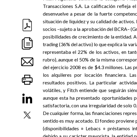
Transacciones S.A. La calificación refleja
desenvuelve a pesar de la fuerte competenc
situación de liquidez y su calidad de activos
socios –sujeto a la aprobación del BCRA– (G
posibilidades de crecimiento de la entidad. A 
trading (36% del activo) lo que explica la var
representaba el 22% de los activos, en tant
rubro), aunque el 50% de la misma correspon
del ejercicio 2008 es de $4.3 millones. Las p
los alquileres por locación financiera. 
resultados positivos. La particular activ
volátiles, y Fitch entiende que seguirán si
aunque esta ha presentado oportunidades pos
satisfactoria, con una irregularidad de solo 
De cualquier forma, las financiaciones repres
sentido es muy acotado. El fondeo proviene p
(disponibilidades + Lebacs + préstamos int
debido a su carácter mayorista, la entidad 