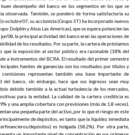
 el buen desempeño del banco en los segmentos en los que se
ia observada. También, se ponderó de forma satisfactoria su
. En octubre’07, su accionista (Grupo ST) ha incorporado nuevos
rupo Dolphin y Abus Las Americas), que se espera potencien las
jun’08, la principal actividad del banco eran las operaciones de
iabilidad de los resultados. Por su parte, la cartera de préstamos
o que la exposición al sector público era razonable (18% del
de a instrumentos del BCRA. El resultado del primer semestre
rincipales fuentes de ganancias son los resultados por títulos y
Las comisiones representan también una base importante de
idad del banco, sin embargo, hace que sus ingresos sean muy
éndolo debido también a la actual turbulencia de los mercados,
itivas para la entidad. La calidad de la cartera crediticia es
0.9% y una amplia cobertura con previsiones (más de 1.8 veces).
entan una pequeña parte del activo, por lo que el riesgo en este
rincipalmente de depósitos, en tanto que la liquidez inmediata
erfinancieros/depósitos) es holgada (58.2%). Por otra parte,
presenta un importante nivel de concentración en sus primeros