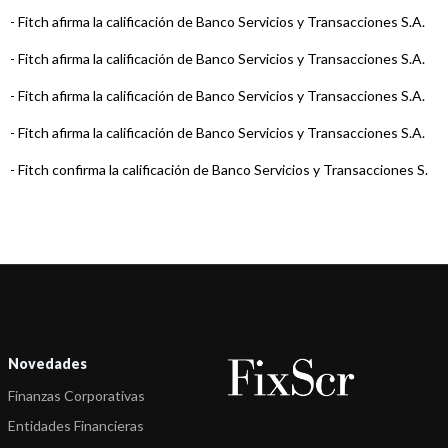
-
Fitch afirma la calificación de Banco Servicios y Transacciones S.A.
-
Fitch afirma la calificación de Banco Servicios y Transacciones S.A.
-
Fitch afirma la calificación de Banco Servicios y Transacciones S.A.
-
Fitch afirma la calificación de Banco Servicios y Transacciones S.A.
-
Fitch confirma la calificación de Banco Servicios y Transacciones S.
...
-
Fitch confirma la calificación de Banco Servicios y Transacciones S.
...
-
Fitch confirma la calificación de Banco Servicios y Transacciones S.
...
-
Fitch confirma la calificación de Banco Servicios y Transacciones S.
Novedades
...
Finanzas Corporativas
Entidades Financieras
-
Fitch confirma la calificación de Banco Servicios y Transacciones S.