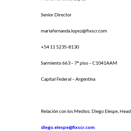
Senior Director
mariafernanda.lopez@fixscr.com
+54 11 5235-8130
Sarmiento 663 – 7° piso – C1041AAM
Capital Federal – Argentina
Relación con los Medios: Diego Elespe, Head
diego.elespe@fixscr.com