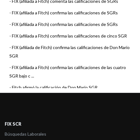
-
FIX (afiliada a Fitch) comenta las calificaciones de SGRs
-
FIX (afiliada a Fitch) confirma las calificaciones de SGRs
-
FIX (afiliada a Fitch) confirma las calificaciones de SGRs
-
FIX (afiliada a Fitch) confirma las calificaciones de cinco SGR
-
FIX (afiliada de Fitch) confirma las calificaciones de Don Mario
SGR
-
FIX (afiliada a Fitch) confirma las calificaciones de las cuatro
SGR bajo c ...
-
Fitch afirmó la calificación de Don Mario SGR
-
Fitch Afirma calificaciones de Entidades Financieras
-
Fitch afirma la calificación de Don Mario SGR
-
Fitch Afirma calificaciones de Sociedades de Garantías Recípr
FIX SCR
...
Búsquedas Laborales