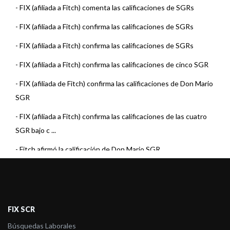
-
FIX (afiliada a Fitch) comenta las calificaciones de SGRs
-
FIX (afiliada a Fitch) confirma las calificaciones de SGRs
-
FIX (afiliada a Fitch) confirma las calificaciones de SGRs
-
FIX (afiliada a Fitch) confirma las calificaciones de cinco SGR
-
FIX (afiliada de Fitch) confirma las calificaciones de Don Mario
SGR
-
FIX (afiliada a Fitch) confirma las calificaciones de las cuatro
SGR bajo c ...
-
Fitch afirmó la calificación de Don Mario SGR
-
Fitch Afirma calificaciones de Entidades Financieras
-
Fitch afirma la calificación de Don Mario SGR
-
Fitch afirma la calificación de Don Mario SGR
FIX SCR
-
Fitch afirma la calificación de Don Mario SGR
Búsquedas Laborales