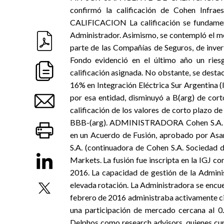
confirmó la calificación de Cohen Inf
CALIFICACION La calificación se fundamenta
Administrador. Asimismo, se contempló el me
parte de las Compañías de Seguros, de invert
Fondo evidenció en el último año un ries
calificación asignada. No obstante, se desta
16% en Integración Eléctrica Sur Argentina (I
por esa entidad, disminuyó a B(arg) de cort
calificación de los valores de corto plazo de 
BBB-(arg). ADMINISTRADORA Cohen S.A. cur
en un Acuerdo de Fusión, aprobado por Asa
S.A. (continuadora de Cohen S.A. Socieda
Markets. La fusión fue inscripta en la IGJ 
2016. La capacidad de gestión de la Admini
elevada rotación. La Administradora se encue
febrero de 2016 administraba activamente ci
una participación de mercado cercana al 0
Delphos como research advisors, quienes cum