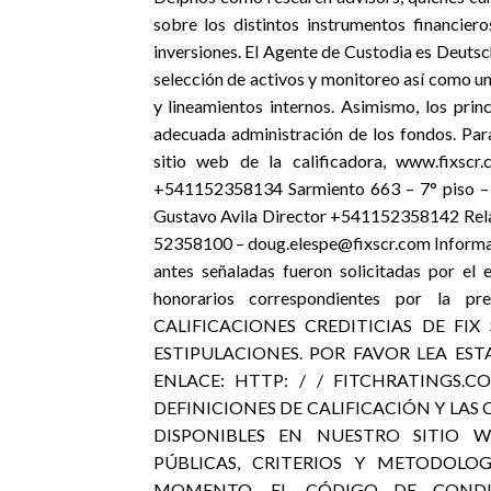
sobre los distintos instrumentos financier
inversiones. El Agente de Custodia es Deuts
selección de activos y monitoreo así como un
y lineamientos internos. Asimismo, los prin
adecuada administración de los fondos. Para
sitio web de la calificadora, www.fixscr.
+541152358134 Sarmiento 663 – 7° piso – 
Gustavo Avila Director +541152358142 Relac
52358100 – doug.elespe@fixscr.com Informaci
antes señaladas fueron solicitadas por el 
honorarios correspondientes por la pr
CALIFICACIONES CREDITICIAS DE FIX
ESTIPULACIONES. POR FAVOR LEA EST
ENLACE: HTTP: / / FITCHRATINGS.
DEFINICIONES DE CALIFICACIÓN Y LAS
DISPONIBLES EN NUESTRO SITIO W
PÚBLICAS, CRITERIOS Y METODOLO
MOMENTO. EL CÓDIGO DE CONDUC