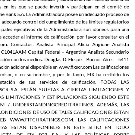
os en los que se puede invertir y participan en el comité de
che Bank S.A. La Administradora posee un adecuado proceso de
 adecuado control del cumplimiento de los límites regulatorios
cipales ejecutivos de la Administradora son idóneos para una
 acceder al informe de calificación, por favor consultar en el
com. Contactos: Analista Principal Alicia Angione Analista
C1041AAM Capital Federal – Argentina Analista Secundario
ión con los medios: Douglas D. Elespe – Buenos Aires – 5411
ón adicional disponible en www.fixscr.com Las calificaciones
emisor, o en su nombre, y por lo tanto, FIX ha recibido los
estación de sus servicios de calificación. TODAS LAS
 SCR S.A. ESTÁN SUJETAS A CIERTAS LIMITACIONES Y
AS LIMITACIONES Y ESTIPULACIONES SIGUIENDO ESTE
COM / UNDERSTANDINGCREDITRATINGS. ADEMÁS, LAS
 CONDICIONES DE USO DE TALES CALIFICACIONES ESTÁN
EB WWW.FITCHRATINGS.COM. LAS CALIFICACIONES
GÍAS ESTÁN DISPONIBLES EN ESTE SITIO EN TODO
TA DE FIX SCR S.A., Y LAS POLÍTICAS SOBRE