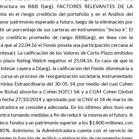
raestructura en BBB f(arg). FACTORES RELEVANTES DE LA
 en el riesgo crediticio del portafolio y en el Análisis del
nor patrimonio esperado a futuro, luego de la eliminación por
ir un porcentaje de sus carteras en instrumentos “inciso k”. El
go crediticio promedio de rango BBB(arg), en línea con la
ca que al 22.04.16 el Fondo poseía una participación cercana al
ntesar). La calificación de los Valores de Corto Plazo emitidos
o plazo Rating Watch negativo el 25.04.16. En caso de que la
Intesar cayera a D(arg), la calificación del Fondo disminuiría a
sa un proceso de reorganización societaria instrumentado
mblea Extraordinaria del 30-05-14, por medio del cual Cohen
d de Bolsa) absorbe a Cohen SGFCI SA y a CGM Cohen Global
con fecha 27/10/2014 y aprobado por la CNV el 14 de marzo de
stradora se considera adecuada. En los últimos años tuvo una
ntra tomando medidas a fin de reducir la misma en el futuro. A
nco fondos y un patrimonio superior a los $1.800 millones, con
.85%. Asimismo, la Administradora cuenta con el servicio de
plen la función de análisis y elaboración de recomendaciones