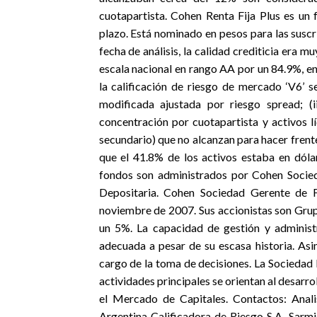
cuotapartista. Cohen Renta Fija Plus es un 
plazo. Está nominado en pesos para las suscri
fecha de análisis, la calidad crediticia era m
escala nacional en rango AA por un 84.9%, e
la calificación de riesgo de mercado ‘V6’ s
modificada ajustada por riesgo spread; (
concentración por cuotapartista y activos 
secundario) que no alcanzan para hacer frente 
que el 41.8% de los activos estaba en dól
fondos son administrados por Cohen Socied
Depositaria. Cohen Sociedad Gerente de F
noviembre de 2007. Sus accionistas son Gr
un 5%. La capacidad de gestión y administ
adecuada a pesar de su escasa historia. Asi
cargo de la toma de decisiones. La Sociedad
actividades principales se orientan al desarro
el Mercado de Capitales. Contactos: Anal
Argentina Calificadora de Riesgo S.A. Sar