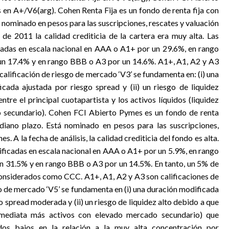
 en A+/V6(arg). Cohen Renta Fija es un fondo de renta fija con
á nominado en pesos para las suscripciones, rescates y valuación
 de 2011 la calidad crediticia de la cartera era muy alta. Las
icadas en escala nacional en AAA o A1+ por un 29.6%, en rango
un 17.4% y en rango BBB o A3 por un 14.6%. A1+, A1, A2 y A3
a calificación de riesgo de mercado ‘V3’ se fundamenta en: (i) una
cada ajustada por riesgo spread y (ii) un riesgo de liquidez
tre el principal cuotapartista y los activos líquidos (liquidez
 secundario). Cohen FCI Abierto Pymes es un fondo de renta
diano plazo. Está nominado en pesos para las suscripciones,
s. A la fecha de análisis, la calidad crediticia del fondo es alta.
lificadas en escala nacional en AAA o A1+ por un 5.9%, en rango
n 31.5% y en rango BBB o A3 por un 14.5%. En tanto, un 5% de
 considerados como CCC. A1+, A1, A2 y A3 son calificaciones de
sgo de mercado ‘V5’ se fundamenta en (i) una duración modificada
 spread moderada y (ii) un riesgo de liquidez alto debido a que
 inmediata más activos con elevado mercado secundario) que
os bajos en la relación a la muy alta concentración por