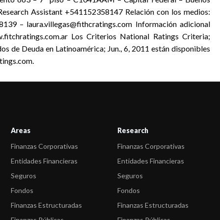
Research Assistant +541152358147 Relación con los medios:
139 – laura.villegas@fithcratings.com Información adicional
itchratings.com.ar Los Criterios National Ratings Criteria;
ndos de Deuda en Latinoamérica; Jun., 6, 2011 están disponibles
tings.com.
Areas
Research
Finanzas Corporativas
Finanzas Corporativas
Entidades Financieras
Entidades Financieras
Seguros
Seguros
Fondos
Fondos
Finanzas Estructuradas
Finanzas Estructuradas
Finanzas Públicas
Finanzas Públicas