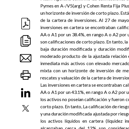
Pymes en A-/V5(arg) y Cohen Renta Fija Plus
un horizonte de inversión de corto plazo. Est
de la cartera de inversiones. Al 27 de mayo
inversiones en cartera se encontraban calif
AA o A1 por un 38.4%, en rango A o A2 por 
son calificaciones de corto plazo. En tanto, l
baja duración modificada y duración modifi
moderado producto de la ajustada relación en
inmediata más activos con elevado mercado
mixta con un horizonte de inversión de me
rescates y valuación de la cartera de inversione
Las inversiones en cartera se encontraban ca
AA o A1 por un 43.1%, en rango A o A2 por u
los activos no poseían calificación y fueron
corto plazo. En tanto, La calificación de rie
y una duración modificada ajustada por riesgo
los activos líquidos en cartera (liquidez
alcanzaban cerca del 12% son considerad