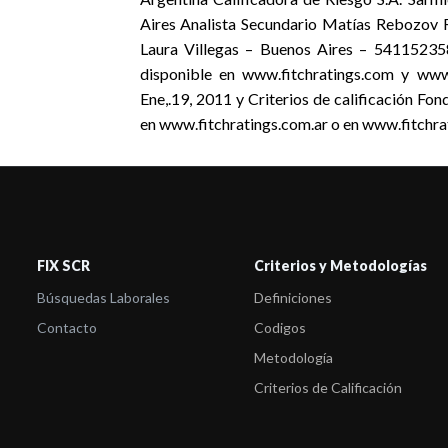
Aires Analista Secundario Matías Rebozov 
Laura Villegas – Buenos Aires – 541152358
disponible en www.fitchratings.com y www.f
Ene,.19, 2011 y Criterios de calificación Fo
en www.fitchratings.com.ar o en www.fitchra
FIX SCR
Criterios y Metodologías
Búsquedas Laborales
Definiciones
Contacto
Codigos
Metodología
Criterios de Calificación