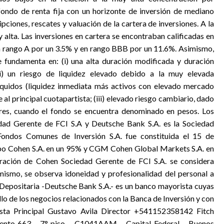
fondo de renta fija con un horizonte de inversión de mediano
pciones, rescates y valuación de la cartera de inversiones. A la
uy alta. Las inversiones en cartera se encontraban calificadas en
n rango A por un 3.5% y en rango BBB por un 11.6%. Asimismo,
e fundamenta en: (i) una alta duración modificada y duración
ii) un riesgo de liquidez elevado debido a la muy elevada
líquidos (liquidez inmediata más activos con elevado mercado
al principal cuotapartista; (iii) elevado riesgo cambiario, dado
ares, cuando el fondo se encuentra denominado en pesos. Los
ad Gerente de FCI S.A y Deutsche Bank S.A. es la Sociedad
ondos Comunes de Inversión S.A. fue constituida el 15 de
upo Cohen S.A. en un 95% y CGM Cohen Global Markets S.A. en
ración de Cohen Sociedad Gerente de FCI S.A. se considera
mismo, se observa idoneidad y profesionalidad del personal a
 Depositaria -Deutsche Bank S.A.- es un banco mayorista cuyas
llo de los negocios relacionados con la Banca de Inversión y con
ista Principal Gustavo Avila Director +541152358142 Fitch
miento 663 – 7° piso – C1041AAM – Capital Federal – Buenos