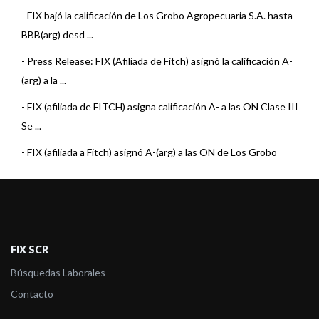
-
FIX bajó la calificación de Los Grobo Agropecuaria S.A. hasta
BBB(arg) desd ...
-
Press Release: FIX (Afiliada de Fitch) asignó la calificación A-
(arg) a la ...
-
FIX (afiliada de FITCH) asigna calificación A- a las ON Clase III
Se ...
-
FIX (afiliada a Fitch) asignó A-(arg) a las ON de Los Grobo
Agropecu ...
-
FIX (afiliada de Fitch) revisó las calificaciones nacionales de
varios Emis ...
-
FIX confirmó en BBB+(arg) con Raiting Watch (alerta) Negativo
FIX SCR
la calificaci ...
Búsquedas Laborales
-
FIX remueve RWN y asigna Perspectiva Estable a
Contacto
calificaciones de Los Grobo ...