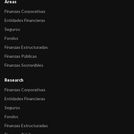
Areas
-
FIX bajó a C(arg) la calificación de Los Grobo Agropecuaria SA
Finanzas Corporativas
(LGA) desde ...
Entidades Financieras
-
FIX bajó a D(arg) la calificación de Los Grobo Agropecuaria SA
Seguros
(LGA) desde ...
Fondos
Finanzas Estructuradas
Finanzas Públicas
Finanzas Sostenibles
Research
Finanzas Corporativas
Entidades Financieras
Seguros
Fondos
Finanzas Estructuradas