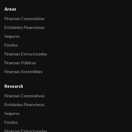
asignó Rating ...
Areas
-
FIX bajó a C(arg) la calificación de Los Grobo Agropecuaria SA
Finanzas Corporativas
(LGA) desde ...
Entidades Financieras
-
FIX bajó a D(arg) la calificación de Los Grobo Agropecuaria SA
Seguros
(LGA) desde ...
Fondos
Finanzas Estructuradas
Finanzas Públicas
Finanzas Sostenibles
Research
Finanzas Corporativas
Entidades Financieras
Seguros
Fondos
Finanzas Estructuradas