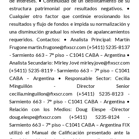
de intereses. • Continuidad de un debilitamiento de su
estructura patrimonial por resultados negativos. •
Cualquier otro factor que continúe erosionando los
resultados y flujo de fondos e impida su normalización y
una disminución gradual los niveles de apalancamientos
requeridos. Contactos: • Analista Principal: Martín
Frugone martin.frugone@fixscr.com (+5411) 5235-8137
- Sarmiento 663 – 7° piso – C1041 CABA – Argentina •
Analista Secundario: Mirley Jové mirley.jove@fixscr.com
(+5411) 5235-8119 - Sarmiento 663 – 7° piso – C1041
CABA – Argentina • Responsable Sector: Cecilia
Minguillón - Director Senior
cecilia.minguillon@fixscr.com (+5411) 5235-8123 -
Sarmiento 663 - 7° piso - C1041 CABA - Argentina •
Relación con los Medios: Doug Elespe -Director
doug.elespe@fixscr.com (+5411) 5235-8124 -
Sarmiento 663 – 7° piso – C1041 CABA – Argentina FIX
utilizó el Manual de Calificación presentado ante la