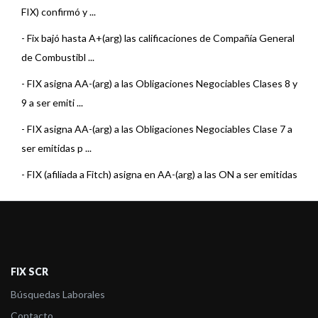
FIX) confirmó y ...
-
Fix bajó hasta A+(arg) las calificaciones de Compañía General
de Combustibl ...
-
FIX asigna AA-(arg) a las Obligaciones Negociables Clases 8 y
9 a ser emiti ...
-
FIX asigna AA-(arg) a las Obligaciones Negociables Clase 7 a
ser emitidas p ...
-
FIX (afiliada a Fitch) asigna en AA-(arg) a las ON a ser emitidas
por CGC.
-
FIX bajó las calificaciones de CGC a BBB-(arg).
-
FIX (afiliada de Fitch) revisó las calificaciones nacionales de
varios Emis ...
FIX SCR
-
FIX subió a AA-(arg) las calificaciones de largo plazo de CGC
Búsquedas Laborales
Contacto
-
FIX confirmó a AA-(arg) la calificación de emisor de largo plazo