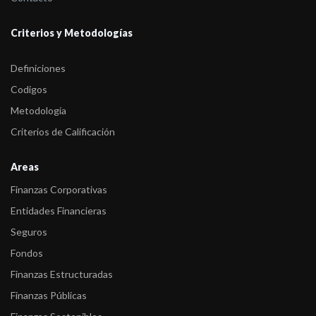
de Compañí ...
Criterios y Metodologías
-
FIX confirmó a AA-(arg) la calificación de emisor de largo plazo
de Compañí ...
Definiciones
Codigos
-
FIX confirmó en A(arg) RWN, la calificación de emisor de largo
plazo de Com ...
Metodología
Criterios de Calificación
-
FIX subió la calificación de emisor de largo plazo de Compañía
General de C ...
Areas
Finanzas Corporativas
Entidades Financieras
Seguros
Fondos
Finanzas Estructuradas
Finanzas Públicas