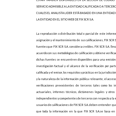
SERVICIO ADMISIBLE A LA ENTIDAD CALIFICADA O A TERCER
CUALES EL ANALISTA LIDER ESTÁ BASADO EN UNA ENTIDAD
LA ENTIDAD EN EL SITIO WEB DE FIX SCR S.A.
La reproducción o distribución total o parcial de este inform
asignación y el mantenimiento de sus calificaciones, FIX SCR 
fuentes que FIX SCR S.A. considera creíbles. FIX SCR S.A. lle
acuerdo con sus metodologías de calificación y obtiene verif
dichas fuentes se encuentren disponibles para una emisión d
investigación factual y el alcance de la verificación por p
calificada y el emisor, los requisitos y prácticas en la jurisdicc
y la naturaleza de la información pública relevante, el acces
verificaciones preexistentes de terceros tales como los i
actuariales, informes técnicos, dictámenes legales y otros 
independientes y competentes de terceros con respecto a la emi
usuarios de calificaciones de FIX SCR S.A. deben entender que
que toda la información en la que FIX SCR S.A.se basa en r