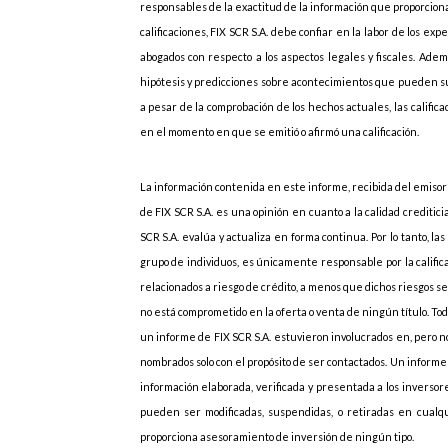
responsables de la exactitud de la información que proporcionan
calificaciones, FIX SCR S.A. debe confiar en la labor de los ex
abogados con respecto a los aspectos legales y fiscales. Adem
hipótesis y predicciones sobre acontecimientos que pueden s
a pesar de la comprobación de los hechos actuales, las califi
en el momento en que se emitió o afirmó una calificación.
La información contenida en este informe, recibida del emisor”
de FIX SCR S.A. es una opinión en cuanto a la calidad creditic
SCR S.A. evalúa y actualiza en forma continua. Por lo tanto, las
grupo de individuos, es únicamente responsable por la califica
relacionados a riesgo de crédito, a menos que dichos riesgos 
no está comprometido en la oferta o venta de ningún título. Todo
un informe de FIX SCR S.A. estuvieron involucrados en, pero no
nombrados solo con el propósito de ser contactados. Un informe 
información elaborada, verificada y presentada a los inversores
pueden ser modificadas, suspendidas, o retiradas en cualqu
proporciona asesoramiento de inversión de ningún tipo.