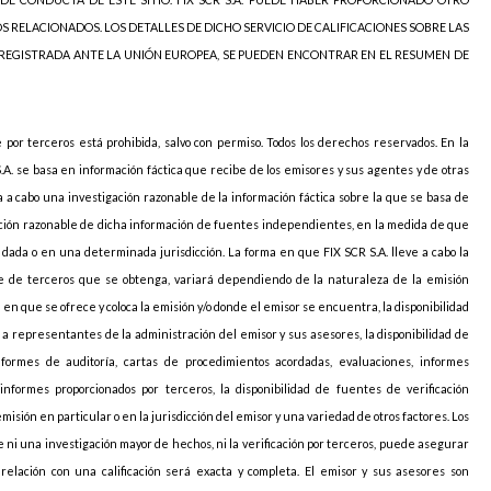
OS RELACIONADOS. LOS DETALLES DE DICHO SERVICIO DE CALIFICACIONES SOBRE LAS
 REGISTRADA ANTE LA UNIÓN EUROPEA, SE PUEDEN ENCONTRAR EN EL RESUMEN DE
e por terceros está prohibida, salvo con permiso. Todos los derechos reservados. En la
S.A. se basa en información fáctica que recibe de los emisores y sus agentes y de otras
va a cabo una investigación razonable de la información fáctica sobre la que se basa de
icación razonable de dicha información de fuentes independientes, en la medida de que
ada o en una determinada jurisdicción. La forma en que FIX SCR S.A. lleve a cabo la
arte de terceros que se obtenga, variará dependiendo de la naturaleza de la emisión
ión en que se ofrece y coloca la emisión y/o donde el emisor se encuentra, la disponibilidad
o a representantes de la administración del emisor y sus asesores, la disponibilidad de
nformes de auditoría, cartas de procedimientos acordadas, evaluaciones, informes
informes proporcionados por terceros, la disponibilidad de fuentes de verificación
sión en particular o en la jurisdicción del emisor y una variedad de otros factores. Los
 ni una investigación mayor de hechos, ni la verificación por terceros, puede asegurar
elación con una calificación será exacta y completa. El emisor y sus asesores son