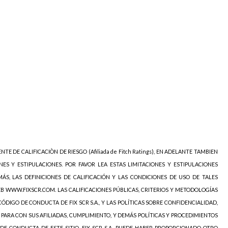
NTE DE CALIFICACIÒN DE RIESGO (Afiliada de Fitch Ratings), EN ADELANTE TAMBIEN
NES Y ESTIPULACIONES. POR FAVOR LEA ESTAS LIMITACIONES Y ESTIPULACIONES
ÁS, LAS DEFINICIONES DE CALIFICACIÓN Y LAS CONDICIONES DE USO DE TALES
EB WWW.FIXSCR.COM. LAS CALIFICACIONES PÚBLICAS, CRITERIOS Y METODOLOGÍAS
ÓDIGO DE CONDUCTA DE FIX SCR S.A., Y LAS POLÍTICAS SOBRE CONFIDENCIALIDAD,
 PARA CON SUS AFILIADAS, CUMPLIMIENTO, Y DEMÁS POLÍTICAS Y PROCEDIMIENTOS
DE CONDUCTA DE ESTE SITIO. FIX SCR S.A. PUEDE HABER PROPORCIONADO OTRO