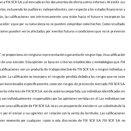
 a FIX SCR S.A. y al mercado en los documentos de oferta y otros informes. Al emitir sus
pertos, incluyendo los auditores independientes, con respecto a los estados financieros y
ás, las calificaciones son intrínsecamente una visión hacia el futuro e incorporan las
uceder y que por su naturaleza no se pueden comprobar como hechos. Como resultado,
caciones pueden verse afectadas por eventos futuros o condiciones que no se previeron
, se proporciona sin ninguna representación o garantía de ningún tipo. Una calificación
ia de una emisión. Esta opinión se basa en criterios establecidos y metodologías que FIX
 calificaciones son un producto de trabajo colectivo de FIX SCR S.A. y ningún individuo, o
ción. La calificación no incorpora el riesgo de pérdida debido a los riesgos que no sean
sean mencionados específicamente, como son riesgos de precio o de mercado. FIX SCR S.A.
s los informes de FIX SCR S.A. son de autoría compartida. Los individuos identificados en
 son individualmente responsables por, las opiniones vertidas en él. Los individuos son
con una calificación de FIX SCR S.A. no es un prospecto de emisión ni un substituto de la
 por el emisor y sus agentes en relación con la venta de los títulos. Las calificaciones
ier momento por cualquier razón a sola discreción de FIX SCR S.A. FIX SCR S.A. no