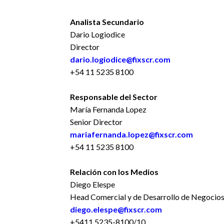
Analista Secundario
Dario Logiodice
Director
dario.logiodice@fixscr.com
+54 11 5235 8100
Responsable del Sector
María Fernanda Lopez
Senior Director
mariafernanda.lopez@fixscr.com
+54 11 5235 8100
Relación con los Medios
Diego Elespe
Head Comercial y de Desarrollo de Negocio
diego.elespe@fixscr.com
+5411 5235-8100/10