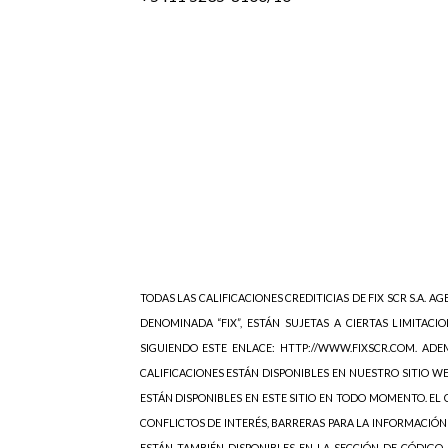
TODAS LAS CALIFICACIONES CREDITICIAS DE FIX SCR S.A. AGE
DENOMINADA “FIX”, ESTÁN SUJETAS A CIERTAS LIMITACIO
SIGUIENDO ESTE ENLACE: HTTP://WWW.FIXSCR.COM. ADEM
CALIFICACIONES ESTÁN DISPONIBLES EN NUESTRO SITIO W
ESTÁN DISPONIBLES EN ESTE SITIO EN TODO MOMENTO. EL C
CONFLICTOS DE INTERÉS, BARRERAS PARA LA INFORMACIÓN
ESTÁN TAMBIÉN DISPONIBLES EN LA SECCIÓN DE CÓDIGO 