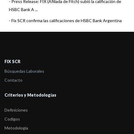
-
Press Release: FIX (Afiliada de Fitch) subió la calificación de
HSBC Bank A ...
-
Fix SCR confirma las calificaciones de HSBC Bank Argentina
S.A.
-
Fitch afirma la calificación de HSBC Bank Argentina S.A. –
Structure ...
-
Fitch Revisa las Calificaciones de las subsidiarias de HSBC en
FIX SCR
Améri ...
Búsquedas Laborales
-
Fitch retira la calificación de las Obligaciones Negociables
Contacto
Clase 1 ...
Criterios y Metodologías
-
Fitch califica en AAA(arg) ONs a emitir por HSBC BANK
Argentina
Definiciones
-
Fitch califica en AAA(arg) ONs a emitir por HSBC BANK
Codigos
Argentina
Metodología