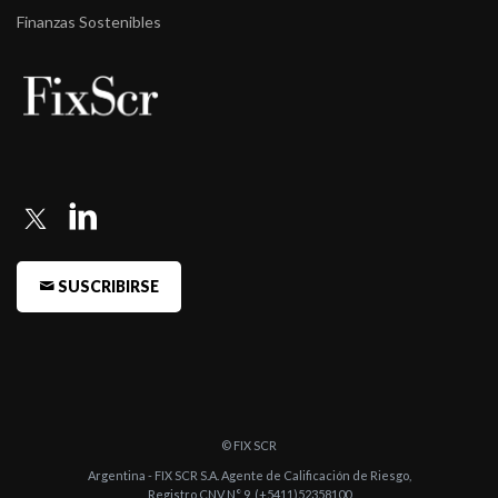
de S.A. ...
Finanzas Sostenibles
-
Fitch Argentina confirma en la Categoría 1 las acciones de S.A.
San Mig ...
-
Fitch Argentina confirma en la Categoría 1 las acciones de San
Miguel
-
Fitch Argentina confirma en Categoría 2 las acciones de San
Miguel
-
Fitch Argentina confirma la calificación de Acciones de S.A. San
SUSCRIBIRSE
Miguel ...
-
Fitch Argentina confirma la calificación de Acciones de S.A. San
Miguel en ...
-
Fitch Argentina confirma la calificación de acciones de S.A. San
Miguel en ...
© FIX SCR
-
S.A. SAN MIGUEL: Cierre del Acuerdo de Prefinanciación de
Argentina - FIX SCR S.A. Agente de Calificación de Riesgo,
Registro CNV N° 9, (+5411)52358100