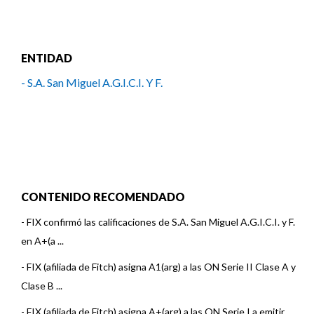
ENTIDAD
- S.A. San Miguel A.G.I.C.I. Y F.
CONTENIDO RECOMENDADO
-
FIX confirmó las calificaciones de S.A. San Miguel A.G.I.C.I. y F.
en A+(a ...
-
FIX (afiliada de Fitch) asigna A1(arg) a las ON Serie II Clase A y
Clase B ...
-
FIX (afiliada de Fitch) asigna A+(arg) a las ON Serie I a emitir