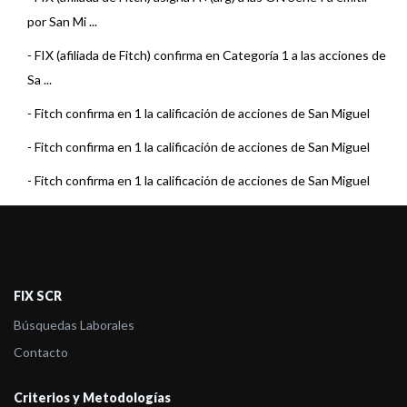
por San Mi ...
-
FIX (afiliada de Fitch) confirma en Categoría 1 a las acciones de
Sa ...
-
Fitch confirma en 1 la calificación de acciones de San Miguel
-
Fitch confirma en 1 la calificación de acciones de San Miguel
-
Fitch confirma en 1 la calificación de acciones de San Miguel
-
Fitch confirma en 1 la calificación de acciones de San Miguel
-
Fitch confirma en 1 la calificación de San Miguel
-
Fitch confirma en 1 la calificación de San Miguel
FIX SCR
-
Fitch confirma en 1 la calificación de San Miguel
Búsquedas Laborales
-
Fitch confirma en 1 la calificación de San Miguel
Contacto
-
Fitch sube a 1 la calificación de las acciones de San Miguel
Criterios y Metodologías