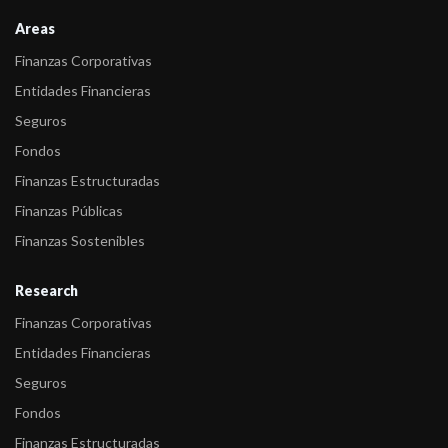
-
FIX asignó en categoría CC(arg) la calificación de las ON Clases
Areas
XLIII y XL ...
Finanzas Corporativas
-
FIX subió a categoría BB-(arg) la calificación de Emisor de largo
Entidades Financieras
plazo de ...
Seguros
Fondos
Finanzas Estructuradas
Finanzas Públicas
Finanzas Sostenibles
Research
Finanzas Corporativas
Entidades Financieras
Seguros
Fondos
Finanzas Estructuradas