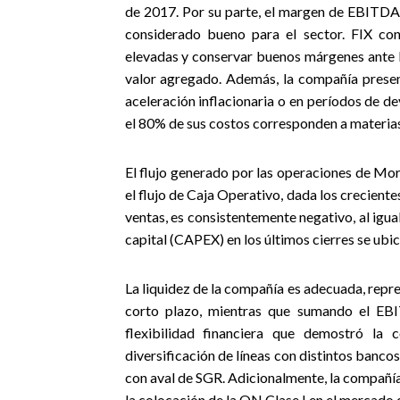
de 2017. Por su parte, el margen de EBITDA 
considerado bueno para el sector. FIX con
elevadas y conservar buenos márgenes ante
valor agregado. Además, la compañía present
aceleración inflacionaria o en períodos de de
el 80% de sus costos corresponden a materias
El flujo generado por las operaciones de Morix
el flujo de Caja Operativo, dada los creciente
ventas, es consistentemente negativo, al igual
capital (CAPEX) en los últimos cierres se ubic
La liquidez de la compañía es adecuada, repr
corto plazo, mientras que sumando el EBI
flexibilidad financiera que demostró la
diversificación de líneas con distintos bancos
con aval de SGR. Adicionalmente, la compañía 
la colocación de la ON Clase I en el mercado 