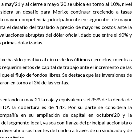
a may’21 y al cierre a mayo´20 se ubica en torno al 10%, nivel
sidera un desafío para Morixe continuar creciendo a tasas
 la mayor competencia, principalmente en segmentos de mayor
a el desafío del traslado a precio de mayores costos ante la
valuaciones abruptas del dólar oficial, dado que entre el 60% y
 primas dolarizadas.
e ha sido positivo al cierre de los últimos ejercicios, mientras
s requerimientos de capital de trabajo ante el incremento de las
 que el flujo de fondos libres. Se destaca que las inversiones de
aron en torno al 3% de las ventas.
esentando a may´21 la caja y equivalentes el 35% de la deuda de
TDA la cobertura es de 1,4x. Por su parte se considera la
 compañía en su ampliación de capital en octubre’20 y la
 del segmento local, ya sea con fianza del principal accionista o
diversificó sus fuentes de fondeo a través de un sindicado y de
de capitales.