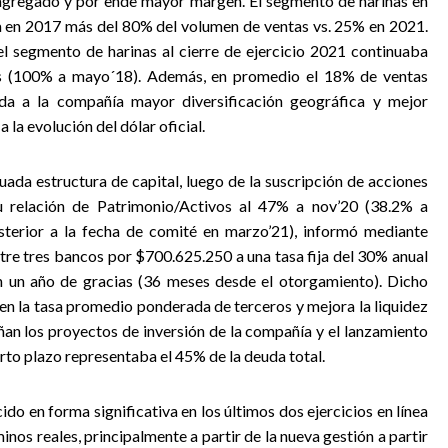
agregado y por ende mayor margen. El segmento de harinas en
 en 2017 más del 80% del volumen de ventas vs. 25% en 2021.
el segmento de harinas al cierre de ejercicio 2021 continuaba
os (100% a mayo´18). Además, en promedio el 18% de ventas
da a la compañía mayor diversificación geográfica y mejor
la evolución del dólar oficial.
ada estructura de capital, luego de la suscripción de acciones
u relación de Patrimonio/Activos al 47% a nov’20 (38.2% a
sterior a la fecha de comité en marzo’21), informó mediante
re tres bancos por $700.625.250 a una tasa fija del 30% anual
n un año de gracias (36 meses desde el otorgamiento). Dicho
en la tasa promedio ponderada de terceros y mejora la liquidez
n los proyectos de inversión de la compañía y el lanzamiento
to plazo representaba el 45% de la deuda total.
do en forma significativa en los últimos dos ejercicios en línea
inos reales, principalmente a partir de la nueva gestión a partir