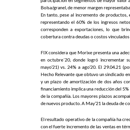
participación en segmentos de mayor valor 
Bolsa/granel, de menor margen representaba
En tanto, pese al incremento de productos, 
representando el 60% de los ingresos net
corresponden a exportaciones, lo que brin
cobertura contra deudas o costos vinculados a 
FIX considera que Morixe presenta una adecu
en octubre´20, donde logró incrementar s
mayo’21) vs. 24% a ago’20. El 29.04.21 (po
Hecho Relevante que obtuvo un sindicado ent
y un plazo de amortización de dos años co
financiamiento implica una reducción del 5% 
de la compañía. Los mayores plazos acompaña
de nuevos producto. A May’21 la deuda de cor
El resultado operativo de la compañía ha creci
con el fuerte incremento de las ventas en térm