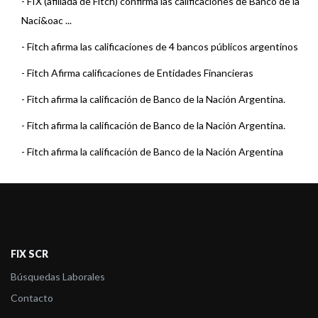
-
FIX (afiliada de Fitch) confirma las calificaciones de Banco de la
Naci&oac ...
-
Fitch afirma las calificaciones de 4 bancos públicos argentinos
-
Fitch Afirma calificaciones de Entidades Financieras
-
Fitch afirma la calificación de Banco de la Nación Argentina.
-
Fitch afirma la calificación de Banco de la Nación Argentina.
-
Fitch afirma la calificación de Banco de la Nación Argentina
-
Fitch afirma la calificación de Banco de la Nación Argentina ...
-
Fitch sube las calificaciones de determinadas Entidades
Financieras Argenti ...
-
Fitch afirma la calificación de Banco de la Nación Argentina
FIX SCR
-
Fitch confirma la calificación de Banco de la Nación Argentin ...
Búsquedas Laborales
Contacto
-
Fitch confirma la calificación de Banco de la Nación Argentin ...