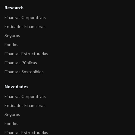
-
FIX (afiliada de Fitch Ratings) sube la calificación de Largo Plazo
Research
de Banc ...
Finanzas Corporativas
-
FIX asigna calificación a las Obligaciones Negociables a ser
Entidades Financieras
emitidas por B ...
Seguros
-
FIX asigna calificación a los Títulos de Deuda a ser emitidos por
Fondos
Banco de ...
Finanzas Estructuradas
Finanzas Públicas
Finanzas Sostenibles
Novedades
Finanzas Corporativas
Entidades Financieras
Seguros
Fondos
Finanzas Estructuradas