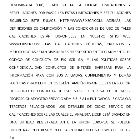
DENOMINADA “FIX”, ESTÁN SUJETAS A CIERTAS LIMITACIONES Y
ESTIPULACIONES. POR FAVOR LEA ESTAS LIMITACIONES Y ESTIPULACIONES
SIGUIENDO ESTE ENLACE: HTTP://WWW.FIXSCR.COM. ADEMÁS, LAS
DEFINICIONES DE CALIFICACIÓN Y LAS CONDICIONES DE USO DE TALES
CALIFICACIONES ESTÁN DISPONIBLES EN NUESTRO SITIO WEB
WWW.FIXSCR.COM. LAS CALIFICACIONES PÚBLICAS, CRITERIOS Y
METODOLOGÍAS ESTÁN DISPONIBLES EN ESTE SITIO EN TODO MOMENTO. EL
CÓDIGO DE CONDUCTA DE FIX SCR S.A., Y LAS POLÍTICAS SOBRE
CONFIDENCIALIDAD, CONFLICTOS DE INTERÉS, BARRERAS PARA LA
INFORMACIÓN PARA CON SUS AFILIADAS, CUMPLIMIENTO, Y DEMÁS
POLÍTICAS Y PROCEDIMIENTOS ESTÁN TAMBIÉN DISPONIBLES EN LA SECCIÓN
DE CÓDIGO DE CONDUCTA DE ESTE SITIO. FIX SCR S.A. PUEDE HABER
PROPORCIONADO OTRO SERVICIO ADMISIBLE A LA ENTIDAD CALIFICADA O A
TERCEROS RELACIONADOS. LOS DETALLES DE DICHO SERVICIO DE
CALIFICACIONES SOBRE LAS CUALES EL ANALISTA LIDER ESTÁ BASADO EN
UNA ENTIDAD REGISTRADA ANTE LA UNIÓN EUROPEA, SE PUEDEN
ENCONTRAR EN EL RESUMEN DE LA ENTIDAD EN EL SITIO WEB DE FIX SCR
S.A.