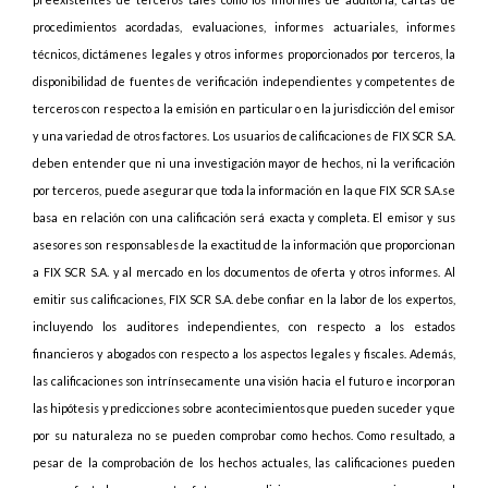
procedimientos acordadas, evaluaciones, informes actuariales, informes
técnicos, dictámenes legales y otros informes proporcionados por terceros, la
disponibilidad de fuentes de verificación independientes y competentes de
terceros con respecto a la emisión en particular o en la jurisdicción del emisor
y una variedad de otros factores. Los usuarios de calificaciones de FIX SCR S.A.
deben entender que ni una investigación mayor de hechos, ni la verificación
por terceros, puede asegurar que toda la información en la que FIX SCR S.A.se
basa en relación con una calificación será exacta y completa. El emisor y sus
asesores son responsables de la exactitud de la información que proporcionan
a FIX SCR S.A. y al mercado en los documentos de oferta y otros informes. Al
emitir sus calificaciones, FIX SCR S.A. debe confiar en la labor de los expertos,
incluyendo los auditores independientes, con respecto a los estados
financieros y abogados con respecto a los aspectos legales y fiscales. Además,
las calificaciones son intrínsecamente una visión hacia el futuro e incorporan
las hipótesis y predicciones sobre acontecimientos que pueden suceder y que
por su naturaleza no se pueden comprobar como hechos. Como resultado, a
pesar de la comprobación de los hechos actuales, las calificaciones pueden