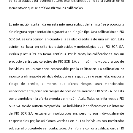
verse afectadas por eventos futuros o condiciones que no se previeron en el
momento en que se emitió o afirmó una calificación.
La información contenida en este informe, recibida del emisor”, se proporciona
sin ninguna representación o garantía de ningún tipo. Una calificación de FIX
SCR S.A. es una opinión en cuanto a la calidad crediticia de una emisión. Esta
opinión se basa en criterios establecidos y metodologías que FIX SCR S.A.
evalúa y actualiza en forma continua. Por lo tanto, las calificaciones son un
producto de trabajo colectivo de FIX SCR S.A. y ningún individuo, o grupo de
individuos, es únicamente responsable por la calificación. La calificación no
incorpora el riesgo de pérdida debido a los riesgos que no sean relacionados a
riesgo de crédito, a menos que dichos riesgos sean mencionados
específicamente, como son riesgos de precio o de mercado. FIX SCR S.A. no está
comprometido en la oferta o venta de ningún título. Todos los informes de FIX
SCR S.A. son de autoría compartida. Los individuos identificados en un informe
de FIX SCR S.A. estuvieron involucrados en, pero no son individualmente
responsables por, las opiniones vertidas en él. Los individuos son nombrados
solo con el propósito de ser contactados. Un informe con una calificación de FIX