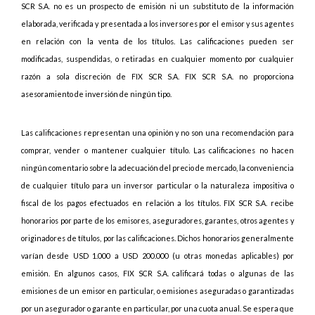
SCR S.A. no es un prospecto de emisión ni un substituto de la información
elaborada, verificada y presentada a los inversores por el emisor y sus agentes
en relación con la venta de los títulos. Las calificaciones pueden ser
modificadas, suspendidas, o retiradas en cualquier momento por cualquier
razón a sola discreción de FIX SCR S.A. FIX SCR S.A. no proporciona
asesoramiento de inversión de ningún tipo.
Las calificaciones representan una opinión y no son una recomendación para
comprar, vender o mantener cualquier título. Las calificaciones no hacen
ningún comentario sobre la adecuación del precio de mercado, la conveniencia
de cualquier título para un inversor particular o la naturaleza impositiva o
fiscal de los pagos efectuados en relación a los títulos. FIX SCR S.A. recibe
honorarios por parte de los emisores, aseguradores, garantes, otros agentes y
originadores de títulos, por las calificaciones. Dichos honorarios generalmente
varían desde USD 1.000 a USD 200.000 (u otras monedas aplicables) por
emisión. En algunos casos, FIX SCR S.A. calificará todas o algunas de las
emisiones de un emisor en particular, o emisiones aseguradas o garantizadas
por un asegurador o garante en particular, por una cuota anual. Se espera que