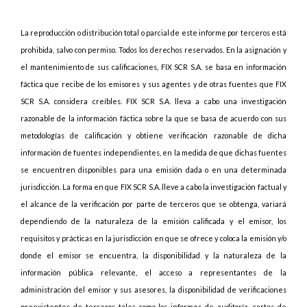
La reproducción o distribución total o parcial de este informe por terceros está
prohibida, salvo con permiso. Todos los derechos reservados. En la asignación y
el mantenimiento de sus calificaciones, FIX SCR S.A. se basa en información
fáctica que recibe de los emisores y sus agentes y de otras fuentes que FIX
SCR S.A. considera creíbles. FIX SCR S.A. lleva a cabo una investigación
razonable de la información fáctica sobre la que se basa de acuerdo con sus
metodologías de calificación y obtiene verificación razonable de dicha
información de fuentes independientes, en la medida de que dichas fuentes
se encuentren disponibles para una emisión dada o en una determinada
jurisdicción. La forma en que FIX SCR S.A. lleve a cabo la investigación factual y
el alcance de la verificación por parte de terceros que se obtenga, variará
dependiendo de la naturaleza de la emisión calificada y el emisor, los
requisitos y prácticas en la jurisdicción en que se ofrece y coloca la emisión y/o
donde el emisor se encuentra, la disponibilidad y la naturaleza de la
información pública relevante, el acceso a representantes de la
administración del emisor y sus asesores, la disponibilidad de verificaciones
preexistentes de terceros tales como los informes de auditoría, cartas de