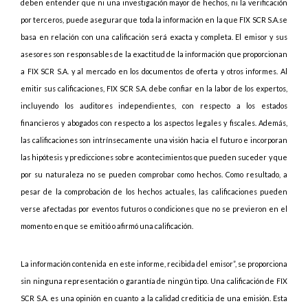
deben entender que ni una investigación mayor de hechos, ni la verificación
por terceros, puede asegurar que toda la información en la que FIX SCR S.A.se
basa en relación con una calificación será exacta y completa. El emisor y sus
asesores son responsables de la exactitud de la información que proporcionan
a FIX SCR S.A. y al mercado en los documentos de oferta y otros informes. Al
emitir sus calificaciones, FIX SCR S.A. debe confiar en la labor de los expertos,
incluyendo los auditores independientes, con respecto a los estados
financieros y abogados con respecto a los aspectos legales y fiscales. Además,
las calificaciones son intrínsecamente una visión hacia el futuro e incorporan
las hipótesis y predicciones sobre acontecimientos que pueden suceder y que
por su naturaleza no se pueden comprobar como hechos. Como resultado, a
pesar de la comprobación de los hechos actuales, las calificaciones pueden
verse afectadas por eventos futuros o condiciones que no se previeron en el
momento en que se emitió o afirmó una calificación.
La información contenida en este informe, recibida del emisor”, se proporciona
sin ninguna representación o garantía de ningún tipo. Una calificación de FIX
SCR S.A. es una opinión en cuanto a la calidad crediticia de una emisión. Esta