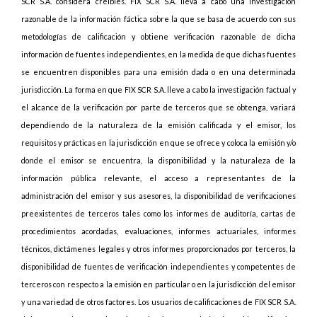
SCR S.A. considera creíbles. FIX SCR S.A. lleva a cabo una investigación
razonable de la información fáctica sobre la que se basa de acuerdo con sus
metodologías de calificación y obtiene verificación razonable de dicha
información de fuentes independientes, en la medida de que dichas fuentes
se encuentren disponibles para una emisión dada o en una determinada
jurisdicción. La forma en que FIX SCR S.A. lleve a cabo la investigación factual y
el alcance de la verificación por parte de terceros que se obtenga, variará
dependiendo de la naturaleza de la emisión calificada y el emisor, los
requisitos y prácticas en la jurisdicción en que se ofrece y coloca la emisión y/o
donde el emisor se encuentra, la disponibilidad y la naturaleza de la
información pública relevante, el acceso a representantes de la
administración del emisor y sus asesores, la disponibilidad de verificaciones
preexistentes de terceros tales como los informes de auditoría, cartas de
procedimientos acordadas, evaluaciones, informes actuariales, informes
técnicos, dictámenes legales y otros informes proporcionados por terceros, la
disponibilidad de fuentes de verificación independientes y competentes de
terceros con respecto a la emisión en particular o en la jurisdicción del emisor
y una variedad de otros factores. Los usuarios de calificaciones de FIX SCR S.A.