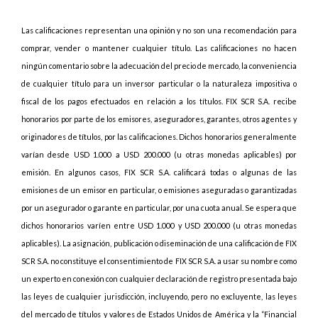
Las calificaciones representan una opinión y no son una recomendación para
comprar, vender o mantener cualquier título. Las calificaciones no hacen
ningún comentario sobre la adecuación del precio de mercado, la conveniencia
de cualquier título para un inversor particular o la naturaleza impositiva o
fiscal de los pagos efectuados en relación a los títulos. FIX SCR S.A. recibe
honorarios por parte de los emisores, aseguradores, garantes, otros agentes y
originadores de títulos, por las calificaciones. Dichos honorarios generalmente
varían desde USD 1.000 a USD 200.000 (u otras monedas aplicables) por
emisión. En algunos casos, FIX SCR S.A. calificará todas o algunas de las
emisiones de un emisor en particular, o emisiones aseguradas o garantizadas
por un asegurador o garante en particular, por una cuota anual. Se espera que
dichos honorarios varíen entre USD 1.000 y USD 200.000 (u otras monedas
aplicables). La asignación, publicación o diseminación de una calificación de FIX
SCR S.A. no constituye el consentimiento de FIX SCR S.A. a usar su nombre como
un experto en conexión con cualquier declaración de registro presentada bajo
las leyes de cualquier jurisdicción, incluyendo, pero no excluyente, las leyes
del mercado de títulos y valores de Estados Unidos de América y la “Financial