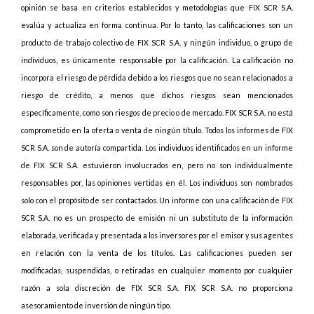
opinión se basa en criterios establecidos y metodologías que FIX SCR S.A.
evalúa y actualiza en forma continua. Por lo tanto, las calificaciones son un
producto de trabajo colectivo de FIX SCR S.A. y ningún individuo, o grupo de
individuos, es únicamente responsable por la calificación. La calificación no
incorpora el riesgo de pérdida debido a los riesgos que no sean relacionados a
riesgo de crédito, a menos que dichos riesgos sean mencionados
específicamente, como son riesgos de precio o de mercado. FIX SCR S.A. no está
comprometido en la oferta o venta de ningún título. Todos los informes de FIX
SCR S.A. son de autoría compartida. Los individuos identificados en un informe
de FIX SCR S.A. estuvieron involucrados en, pero no son individualmente
responsables por, las opiniones vertidas en él. Los individuos son nombrados
solo con el propósito de ser contactados. Un informe con una calificación de FIX
SCR S.A. no es un prospecto de emisión ni un substituto de la información
elaborada, verificada y presentada a los inversores por el emisor y sus agentes
en relación con la venta de los títulos. Las calificaciones pueden ser
modificadas, suspendidas, o retiradas en cualquier momento por cualquier
razón a sola discreción de FIX SCR S.A. FIX SCR S.A. no proporciona
asesoramiento de inversión de ningún tipo.