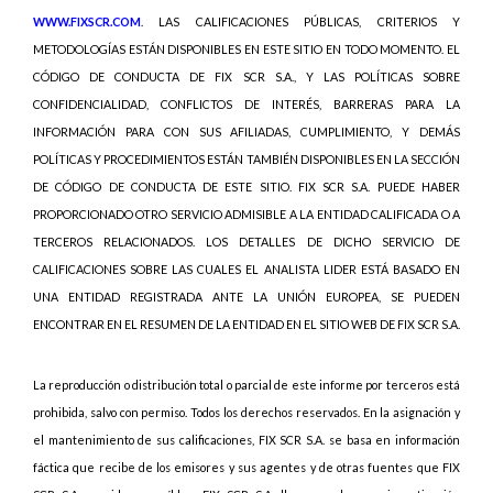
WWW.FIXSCR.COM
. LAS CALIFICACIONES PÚBLICAS, CRITERIOS Y
METODOLOGÍAS ESTÁN DISPONIBLES EN ESTE SITIO EN TODO MOMENTO. EL
CÓDIGO DE CONDUCTA DE FIX SCR S.A., Y LAS POLÍTICAS SOBRE
CONFIDENCIALIDAD, CONFLICTOS DE INTERÉS, BARRERAS PARA LA
INFORMACIÓN PARA CON SUS AFILIADAS, CUMPLIMIENTO, Y DEMÁS
POLÍTICAS Y PROCEDIMIENTOS ESTÁN TAMBIÉN DISPONIBLES EN LA SECCIÓN
DE CÓDIGO DE CONDUCTA DE ESTE SITIO. FIX SCR S.A. PUEDE HABER
PROPORCIONADO OTRO SERVICIO ADMISIBLE A LA ENTIDAD CALIFICADA O A
TERCEROS RELACIONADOS. LOS DETALLES DE DICHO SERVICIO DE
CALIFICACIONES SOBRE LAS CUALES EL ANALISTA LIDER ESTÁ BASADO EN
UNA ENTIDAD REGISTRADA ANTE LA UNIÓN EUROPEA, SE PUEDEN
ENCONTRAR EN EL RESUMEN DE LA ENTIDAD EN EL SITIO WEB DE FIX SCR S.A.
La reproducción o distribución total o parcial de este informe por terceros está
prohibida, salvo con permiso. Todos los derechos reservados. En la asignación y
el mantenimiento de sus calificaciones, FIX SCR S.A. se basa en información
fáctica que recibe de los emisores y sus agentes y de otras fuentes que FIX