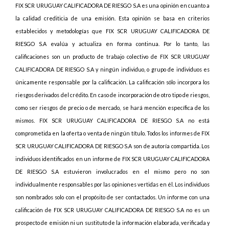
FIX SCR URUGUAY CALIFICADORA DE RIESGO S.A es una opinión en cuanto a
la calidad crediticia de una emisión. Esta opinión se basa en criterios
establecidos y metodologías que FIX SCR URUGUAY CALIFICADORA DE
RIESGO S.A evalúa y actualiza en forma continua. Por lo tanto, las
calificaciones son un producto de trabajo colectivo de FIX SCR URUGUAY
CALIFICADORA DE RIESGO S.A y ningún individuo, o grupo de individuos es
únicamente responsable por la calificación.
La calificación sólo incorpora los
riesgos derivados del crédito. En caso de incorporación de otro tipo de riesgos,
como ser riesgos de precio o de mercado, se hará mención específica de los
mismos
. FIX SCR URUGUAY CALIFICADORA DE RIESGO S.A no está
comprometida en la oferta o venta de ningún título. Todos los informes de FIX
SCR URUGUAY CALIFICADORA DE RIESGO S.A son de autoría compartida. Los
individuos identificados en un informe de FIX SCR URUGUAY CALIFICADORA
DE RIESGO S.A estuvieron involucrados en el mismo pero no son
individualmente responsables por las opiniones vertidas en él. Los individuos
son nombrados solo con el propósito de ser contactados. Un informe con una
calificación de FIX SCR URUGUAY CALIFICADORA DE RIESGO S.A no es un
prospecto de emisión ni un sustituto de la información elaborada, verificada y