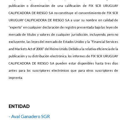
publicación o diseminación de una calificación de FIX SCR URUGUAY
CALIFICADORA DE RIESGO S.A no constituye el consentimiento de FIX SCR
URUGUAY CALIFICADORA DE RIESGO S.A a usar su nombre en calidad de
“experto” en cualquier declaración de registro presentada bajo las leyes de
mercado de títulos y valores de cualquier jurisdicción, incluyendo, pero no
excluyente, las leyes del mercado de Estados Unidos y la “Financial Services
and Markets Act of 2000” del Reino Unido. Debido a la relativa eficiencia de la
publicación y su distribución electrónica, los informes de FIX SCR URUGUAY
CALIFICADORA DE RIESGO S.A pueden estar disponibles hasta tres días
antes para los suscriptores electrónicos que para otros suscriptores de
imprenta.
ENTIDAD
- Aval Ganadero SGR