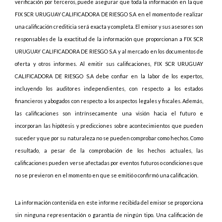
verificación por terceros, puede asegurar que toda la información en la que
FIX SCR URUGUAY CALIFICADORA DE RIESGO S.A en el momento de realizar
una calificación crediticia será exacta y completa. El emisor y sus asesores son
responsables de la exactitud de la información que proporcionan a FIX SCR
URUGUAY CALIFICADORA DE RIESGO S.A y al mercado en los documentos de
oferta y otros informes. Al emitir sus calificaciones, FIX SCR URUGUAY
CALIFICADORA DE RIESGO S.A debe confiar en la labor de los expertos,
incluyendo los auditores independientes, con respecto a los estados
financieros y abogados con respecto a los aspectos legales y fiscales. Además,
las calificaciones son intrínsecamente una visión hacia el futuro e
incorporan las hipótesis y predicciones sobre acontecimientos que pueden
suceder y que por su naturaleza no se pueden comprobar como hechos. Como
resultado, a pesar de la comprobación de los hechos actuales, las
calificaciones pueden verse afectadas por eventos futuros o condiciones que
no se previeron en el momento en que se emitió o confirmó una calificación.
La información contenida en este informe recibida del emisor se proporciona
sin ninguna representación o garantía de ningún tipo. Una calificación de