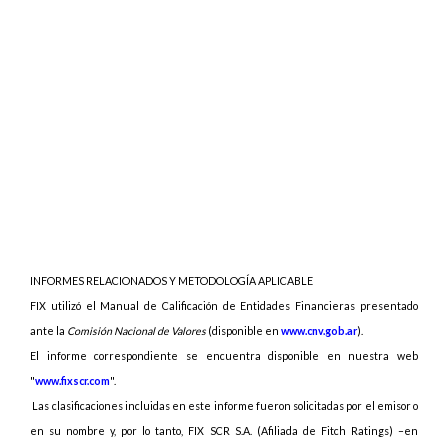
INFORMES RELACIONADOS Y METODOLOGÍA APLICABLE
FIX utilizó el Manual de Calificación de Entidades Financieras presentado
ante la
Comisión Nacional de Valores
(disponible en
www.cnv.gob.ar
).
El informe correspondiente se encuentra disponible en nuestra web
"
www.fixscr.com
".
Las
clasificaciones incluidas en este informe fueron solicitadas por el emisor o
en su nombre y, por lo tanto, FIX SCR S.A. (Afiliada de Fitch Ratings) –en