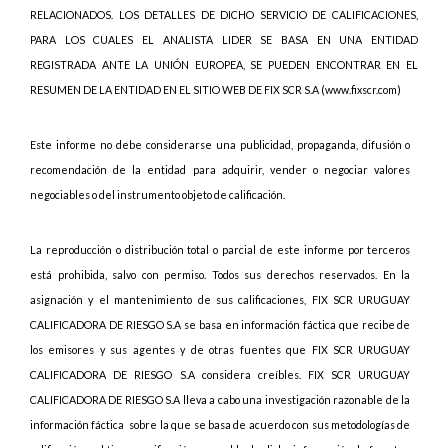
RELACIONADOS. LOS DETALLES DE DICHO SERVICIO DE CALIFICACIONES,
PARA LOS CUALES EL ANALISTA LIDER SE BASA EN UNA ENTIDAD
REGISTRADA ANTE LA UNIÓN EUROPEA, SE PUEDEN ENCONTRAR EN EL
RESUMEN DE LA ENTIDAD EN EL SITIO WEB DE FIX SCR S.A (www.fixscr.com)
Este informe no debe considerarse una publicidad, propaganda, difusión o
recomendación de la entidad para adquirir, vender o negociar valores
negociables o del instrumento objeto de calificación.
La reproducción o distribución total o parcial de este informe por terceros
está prohibida, salvo con permiso. Todos sus derechos reservados. En la
asignación y el mantenimiento de sus calificaciones, FIX SCR URUGUAY
CALIFICADORA DE RIESGO S.A se basa en información fáctica que recibe de
los emisores y sus agentes y de otras fuentes que FIX SCR URUGUAY
CALIFICADORA DE RIESGO S.A considera creíbles. FIX SCR URUGUAY
CALIFICADORA DE RIESGO S.A lleva a cabo una investigación razonable de la
información fáctica
sobre la que se basa de acuerdo con sus metodologías de