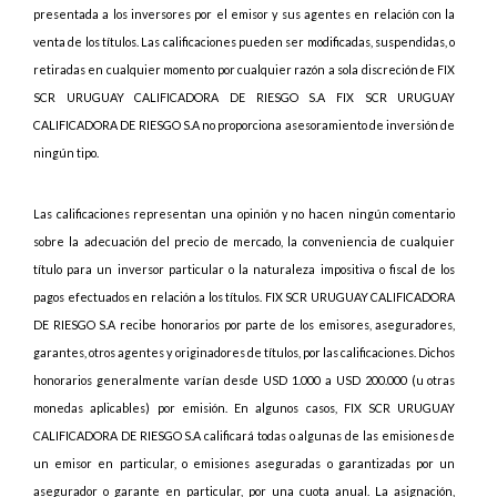
presentada a los inversores por el emisor y sus agentes en relación con la
venta de los títulos. Las calificaciones pueden ser modificadas, suspendidas, o
retiradas en cualquier momento por cualquier razón a sola discreción de FIX
SCR URUGUAY CALIFICADORA DE RIESGO S.A FIX SCR URUGUAY
CALIFICADORA DE RIESGO S.A no proporciona asesoramiento de inversión de
ningún tipo.
Las calificaciones representan una opinión y no hacen ningún comentario
sobre la adecuación del precio de mercado, la conveniencia de cualquier
título para un inversor particular o la naturaleza impositiva o fiscal de los
pagos efectuados en relación a los títulos. FIX SCR URUGUAY CALIFICADORA
DE RIESGO S.A recibe honorarios por parte de los emisores, aseguradores,
garantes, otros agentes y originadores de títulos, por las calificaciones. Dichos
honorarios generalmente varían desde USD 1.000 a USD 200.000 (u otras
monedas aplicables) por emisión. En algunos casos, FIX SCR URUGUAY
CALIFICADORA DE RIESGO S.A calificará todas o algunas de las emisiones de
un emisor en particular, o emisiones aseguradas o garantizadas por un
asegurador o garante en particular, por una cuota anual. La asignación,