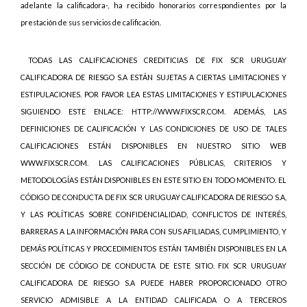
adelante la calificadora-, ha recibido honorarios correspondientes por la
prestación de sus servicios de calificación.
TODAS LAS CALIFICACIONES CREDITICIAS DE FIX SCR URUGUAY
CALIFICADORA DE RIESGO S.A ESTÁN SUJETAS A CIERTAS LIMITACIONES Y
ESTIPULACIONES. POR FAVOR LEA ESTAS LIMITACIONES Y ESTIPULACIONES
SIGUIENDO ESTE ENLACE: HTTP://WWW.FIXSCR.COM. ADEMÁS, LAS
DEFINICIONES DE CALIFICACIÓN Y LAS CONDICIONES DE USO DE TALES
CALIFICACIONES ESTÁN DISPONIBLES EN NUESTRO SITIO WEB
WWW.FIXSCR.COM. LAS CALIFICACIONES PÚBLICAS, CRITERIOS Y
METODOLOGÍAS ESTÁN DISPONIBLES EN ESTE SITIO EN TODO MOMENTO. EL
CÓDIGO DE CONDUCTA DE FIX SCR URUGUAY CALIFICADORA DE RIESGO S.A,
Y LAS POLÍTICAS SOBRE CONFIDENCIALIDAD, CONFLICTOS DE INTERÉS,
BARRERAS A LA INFORMACIÓN PARA CON SUS AFILIADAS, CUMPLIMIENTO, Y
DEMÁS POLÍTICAS Y PROCEDIMIENTOS ESTÁN TAMBIÉN DISPONIBLES EN LA
SECCIÓN DE CÓDIGO DE CONDUCTA DE ESTE SITIO. FIX SCR URUGUAY
CALIFICADORA DE RIESGO S.A PUEDE HABER PROPORCIONADO OTRO
SERVICIO ADMISIBLE A LA ENTIDAD CALIFICADA O A TERCEROS