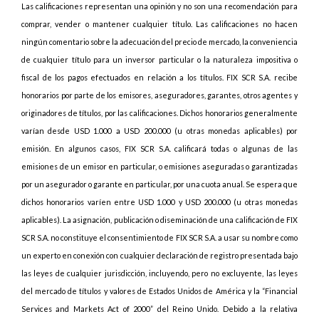
Las calificaciones representan una opinión y no son una recomendación para
comprar, vender o mantener cualquier título. Las calificaciones no hacen
ningún comentario sobre la adecuación del precio de mercado, la conveniencia
de cualquier título para un inversor particular o la naturaleza impositiva o
fiscal de los pagos efectuados en relación a los títulos. FIX SCR S.A. recibe
honorarios por parte de los emisores, aseguradores, garantes, otros agentes y
originadores de títulos, por las calificaciones. Dichos honorarios generalmente
varían desde USD 1.000 a USD 200.000 (u otras monedas aplicables) por
emisión. En algunos casos, FIX SCR S.A. calificará todas o algunas de las
emisiones de un emisor en particular, o emisiones aseguradas o garantizadas
por un asegurador o garante en particular, por una cuota anual. Se espera que
dichos honorarios varíen entre USD 1.000 y USD 200.000 (u otras monedas
aplicables). La asignación, publicación o diseminación de una calificación de FIX
SCR S.A. no constituye el consentimiento de FIX SCR S.A. a usar su nombre como
un experto en conexión con cualquier declaración de registro presentada bajo
las leyes de cualquier jurisdicción, incluyendo, pero no excluyente, las leyes
del mercado de títulos y valores de Estados Unidos de América y la “Financial
Services and Markets Act of 2000” del Reino Unido. Debido a la relativa