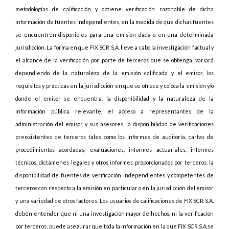
metodologías de calificación y obtiene verificación razonable de dicha
información de fuentes independientes, en la medida de que dichas fuentes
se encuentren disponibles para una emisión dada o en una determinada
jurisdicción. La forma en que FIX SCR S.A. lleve a cabo la investigación factual y
el alcance de la verificación por parte de terceros que se obtenga, variará
dependiendo de la naturaleza de la emisión calificada y el emisor, los
requisitos y prácticas en la jurisdicción en que se ofrece y coloca la emisión y/o
donde el emisor se encuentra, la disponibilidad y la naturaleza de la
información pública relevante, el acceso a representantes de la
administración del emisor y sus asesores, la disponibilidad de verificaciones
preexistentes de terceros tales como los informes de auditoría, cartas de
procedimientos acordadas, evaluaciones, informes actuariales, informes
técnicos, dictámenes legales y otros informes proporcionados por terceros, la
disponibilidad de fuentes de verificación independientes y competentes de
terceros con respecto a la emisión en particular o en la jurisdicción del emisor
y una variedad de otros factores. Los usuarios de calificaciones de FIX SCR S.A.
deben entender que ni una investigación mayor de hechos, ni la verificación
por terceros, puede asegurar que toda la información en la que FIX SCR S.A.se