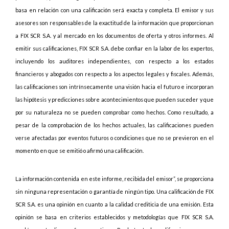
basa en relación con una calificación será exacta y completa. El emisor y sus
asesores son responsables de la exactitud de la información que proporcionan
a FIX SCR S.A. y al mercado en los documentos de oferta y otros informes. Al
emitir sus calificaciones, FIX SCR S.A. debe confiar en la labor de los expertos,
incluyendo los auditores independientes, con respecto a los estados
financieros y abogados con respecto a los aspectos legales y fiscales. Además,
las calificaciones son intrínsecamente una visión hacia el futuro e incorporan
las hipótesis y predicciones sobre acontecimientos que pueden suceder y que
por su naturaleza no se pueden comprobar como hechos. Como resultado, a
pesar de la comprobación de los hechos actuales, las calificaciones pueden
verse afectadas por eventos futuros o condiciones que no se previeron en el
momento en que se emitió o afirmó una calificación.
La información contenida en este informe, recibida del emisor”, se proporciona
sin ninguna representación o garantía de ningún tipo. Una calificación de FIX
SCR S.A. es una opinión en cuanto a la calidad crediticia de una emisión. Esta
opinión se basa en criterios establecidos y metodologías que FIX SCR S.A.