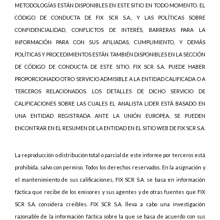
METODOLOGÍAS ESTÁN DISPONIBLES EN ESTE SITIO EN TODO MOMENTO. EL
CÓDIGO DE CONDUCTA DE FIX SCR S.A., Y LAS POLÍTICAS SOBRE
CONFIDENCIALIDAD, CONFLICTOS DE INTERÉS, BARRERAS PARA LA
INFORMACIÓN PARA CON SUS AFILIADAS, CUMPLIMIENTO, Y DEMÁS
POLÍTICAS Y PROCEDIMIENTOS ESTÁN TAMBIÉN DISPONIBLES EN LA SECCIÓN
DE CÓDIGO DE CONDUCTA DE ESTE SITIO. FIX SCR S.A. PUEDE HABER
PROPORCIONADO OTRO SERVICIO ADMISIBLE A LA ENTIDAD CALIFICADA O A
TERCEROS RELACIONADOS. LOS DETALLES DE DICHO SERVICIO DE
CALIFICACIONES SOBRE LAS CUALES EL ANALISTA LIDER ESTÁ BASADO EN
UNA ENTIDAD REGISTRADA ANTE LA UNIÓN EUROPEA, SE PUEDEN
ENCONTRAR EN EL RESUMEN DE LA ENTIDAD EN EL SITIO WEB DE FIX SCR S.A.
La reproducción o distribución total o parcial de este informe por terceros está
prohibida, salvo con permiso. Todos los derechos reservados. En la asignación y
el mantenimiento de sus calificaciones, FIX SCR S.A. se basa en información
fáctica que recibe de los emisores y sus agentes y de otras fuentes que FIX
SCR S.A. considera creíbles. FIX SCR S.A. lleva a cabo una investigación
razonable de la información fáctica sobre la que se basa de acuerdo con sus