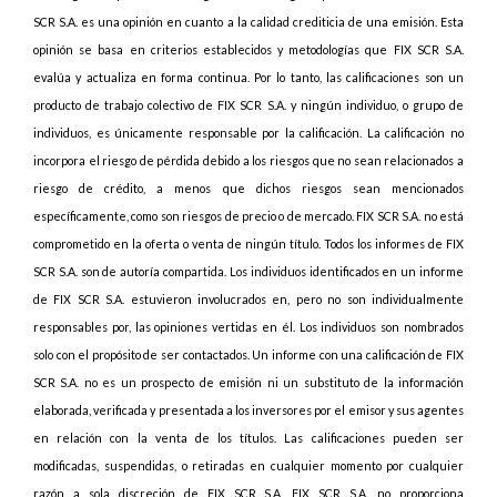
SCR S.A. es una opinión en cuanto a la calidad crediticia de una emisión. Esta
opinión se basa en criterios establecidos y metodologías que FIX SCR S.A.
evalúa y actualiza en forma continua. Por lo tanto, las calificaciones son un
producto de trabajo colectivo de FIX SCR S.A. y ningún individuo, o grupo de
individuos, es únicamente responsable por la calificación. La calificación no
incorpora el riesgo de pérdida debido a los riesgos que no sean relacionados a
riesgo de crédito, a menos que dichos riesgos sean mencionados
específicamente, como son riesgos de precio o de mercado. FIX SCR S.A. no está
comprometido en la oferta o venta de ningún título. Todos los informes de FIX
SCR S.A. son de autoría compartida. Los individuos identificados en un informe
de FIX SCR S.A. estuvieron involucrados en, pero no son individualmente
responsables por, las opiniones vertidas en él. Los individuos son nombrados
solo con el propósito de ser contactados. Un informe con una calificación de FIX
SCR S.A. no es un prospecto de emisión ni un substituto de la información
elaborada, verificada y presentada a los inversores por el emisor y sus agentes
en relación con la venta de los títulos. Las calificaciones pueden ser
modificadas, suspendidas, o retiradas en cualquier momento por cualquier
razón a sola discreción de FIX SCR S.A. FIX SCR S.A. no proporciona