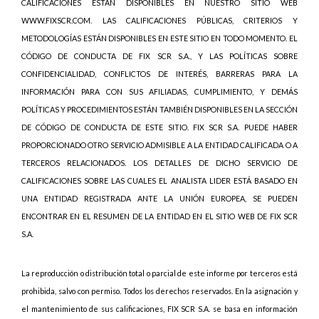
CALIFICACIONES ESTÁN DISPONIBLES EN NUESTRO SITIO WEB
WWW.FIXSCR.COM. LAS CALIFICACIONES PÚBLICAS, CRITERIOS Y
METODOLOGÍAS ESTÁN DISPONIBLES EN ESTE SITIO EN TODO MOMENTO. EL
CÓDIGO DE CONDUCTA DE FIX SCR S.A., Y LAS POLÍTICAS SOBRE
CONFIDENCIALIDAD, CONFLICTOS DE INTERÉS, BARRERAS PARA LA
INFORMACIÓN PARA CON SUS AFILIADAS, CUMPLIMIENTO, Y DEMÁS
POLÍTICAS Y PROCEDIMIENTOS ESTÁN TAMBIÉN DISPONIBLES EN LA SECCIÓN
DE CÓDIGO DE CONDUCTA DE ESTE SITIO. FIX SCR S.A. PUEDE HABER
PROPORCIONADO OTRO SERVICIO ADMISIBLE A LA ENTIDAD CALIFICADA O A
TERCEROS RELACIONADOS. LOS DETALLES DE DICHO SERVICIO DE
CALIFICACIONES SOBRE LAS CUALES EL ANALISTA LIDER ESTÁ BASADO EN
UNA ENTIDAD REGISTRADA ANTE LA UNIÓN EUROPEA, SE PUEDEN
ENCONTRAR EN EL RESUMEN DE LA ENTIDAD EN EL SITIO WEB DE FIX SCR
S.A.
La reproducción o distribución total o parcial de este informe por terceros está
prohibida, salvo con permiso. Todos los derechos reservados. En la asignación y
el mantenimiento de sus calificaciones, FIX SCR S.A. se basa en información