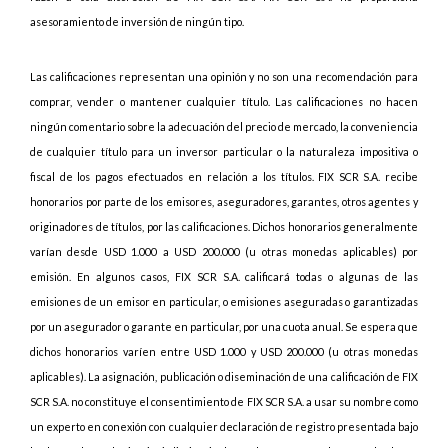
asesoramiento de inversión de ningún tipo.
Las calificaciones representan una opinión y no son una recomendación para
comprar, vender o mantener cualquier título. Las calificaciones no hacen
ningún comentario sobre la adecuación del precio de mercado, la conveniencia
de cualquier título para un inversor particular o la naturaleza impositiva o
fiscal de los pagos efectuados en relación a los títulos. FIX SCR S.A. recibe
honorarios por parte de los emisores, aseguradores, garantes, otros agentes y
originadores de títulos, por las calificaciones. Dichos honorarios generalmente
varían desde USD 1.000 a USD 200.000 (u otras monedas aplicables) por
emisión. En algunos casos, FIX SCR S.A. calificará todas o algunas de las
emisiones de un emisor en particular, o emisiones aseguradas o garantizadas
por un asegurador o garante en particular, por una cuota anual. Se espera que
dichos honorarios varíen entre USD 1.000 y USD 200.000 (u otras monedas
aplicables). La asignación, publicación o diseminación de una calificación de FIX
SCR S.A. no constituye el consentimiento de FIX SCR S.A. a usar su nombre como
un experto en conexión con cualquier declaración de registro presentada bajo