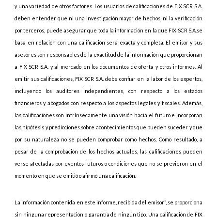
y una variedad de otros factores. Los usuarios de calificaciones de FIX SCR S.A.
deben entender que ni una investigación mayor de hechos, ni la verificación
por terceros, puede asegurar que toda la información en la que FIX SCR S.A.se
basa en relación con una calificación será exacta y completa. El emisor y sus
asesores son responsables de la exactitud de la información que proporcionan
a FIX SCR S.A. y al mercado en los documentos de oferta y otros informes. Al
emitir sus calificaciones, FIX SCR S.A. debe confiar en la labor de los expertos,
incluyendo los auditores independientes, con respecto a los estados
financieros y abogados con respecto a los aspectos legales y fiscales. Además,
las calificaciones son intrínsecamente una visión hacia el futuro e incorporan
las hipótesis y predicciones sobre acontecimientos que pueden suceder y que
por su naturaleza no se pueden comprobar como hechos. Como resultado, a
pesar de la comprobación de los hechos actuales, las calificaciones pueden
verse afectadas por eventos futuros o condiciones que no se previeron en el
momento en que se emitió o afirmó una calificación.
La información contenida en este informe, recibida del emisor”, se proporciona
sin ninguna representación o garantía de ningún tipo. Una calificación de FIX