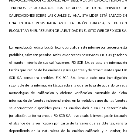
PROPORCIONADO OTRO SERVICIO ADMISIBLE A LA ENTIDAD CALIFICADA O A
TERCEROS RELACIONADOS. LOS DETALLES DE DICHO SERVICIO DE
CALIFICACIONES SOBRE LAS CUALES EL ANALISTA LIDER ESTÁ BASADO EN
UNA ENTIDAD REGISTRADA ANTE LA UNIÓN EUROPEA, SE PUEDEN
ENCONTRAR EN EL RESUMEN DE LA ENTIDAD EN EL SITIO WEB DE FIX SCR S.A.
La reproducción o distribución total o parcial de este informe por terceros está
prohibida, salvo con permiso. Todos los derechos reservados. En la asignación y
el mantenimiento de sus calificaciones, FIX SCR S.A. se basa en información
fáctica que recibe de los emisores y sus agentes y de otras fuentes que FIX
SCR S.A. considera creíbles. FIX SCR S.A. lleva a cabo una investigación
razonable de la información fáctica sobre la que se basa de acuerdo con sus
metodologías de calificación y obtiene verificación razonable de dicha
información de fuentes independientes, en la medida de que dichas fuentes
se encuentren disponibles para una emisión dada o en una determinada
jurisdicción. La forma en que FIX SCR S.A. lleve a cabo la investigación factual y
el alcance de la verificación por parte de terceros que se obtenga, variará
dependiendo de la naturaleza de la emisión calificada y el emisor, los