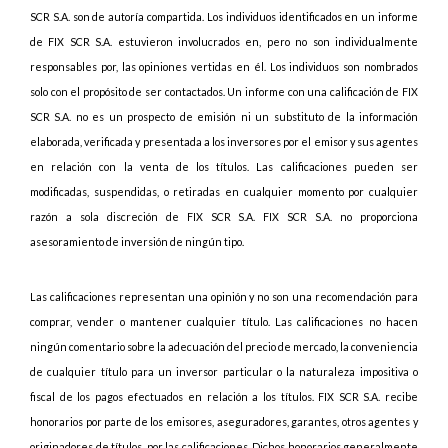
SCR S.A. son de autoría compartida. Los individuos identificados en un informe
de FIX SCR S.A. estuvieron involucrados en, pero no son individualmente
responsables por, las opiniones vertidas en él. Los individuos son nombrados
solo con el propósito de ser contactados. Un informe con una calificación de FIX
SCR S.A. no es un prospecto de emisión ni un substituto de la información
elaborada, verificada y presentada a los inversores por el emisor y sus agentes
en relación con la venta de los títulos. Las calificaciones pueden ser
modificadas, suspendidas, o retiradas en cualquier momento por cualquier
razón a sola discreción de FIX SCR S.A. FIX SCR S.A. no proporciona
asesoramiento de inversión de ningún tipo.
Las calificaciones representan una opinión y no son una recomendación para
comprar, vender o mantener cualquier título. Las calificaciones no hacen
ningún comentario sobre la adecuación del precio de mercado, la conveniencia
de cualquier título para un inversor particular o la naturaleza impositiva o
fiscal de los pagos efectuados en relación a los títulos. FIX SCR S.A. recibe
honorarios por parte de los emisores, aseguradores, garantes, otros agentes y
originadores de títulos, por las calificaciones. Dichos honorarios generalmente