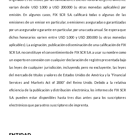
varían desde USD 1.000 a USD 200.000 (u otras monedas aplicables) por
emisión. En algunos casos, FIX SCR S.A. calificará todas o algunas de las
emisiones de un emisor en particular, o emisiones aseguradas o garantizadas
por un asegurador o garante en particular, por una cuota anual. Se espera que
dichos honorarios varíen entre USD 1.000 y USD 200.000 (u otras monedas
aplicables). La asignación, publicación o diseminación de una calificación de FIX
SCR S.A. no constituye el consentimiento de FIX SCR S.A. a usar su nombre como
un experto en conexión con cualquier declaración de registro presentada bajo
las leyes de cualquier jurisdicción, incluyendo, pero no excluyente, las leyes
del mercado de títulos y valores de Estados Unidos de América y la “Financial
Services and Markets Act of 2000” del Reino Unido. Debido a la relativa
eficiencia de la publicación y distribución electrónica, los informes de FIX SCR
S.A. pueden estar disponibles hasta tres días antes para los suscriptores
electrónicos que para otros suscriptores de imprenta.
ENTIDAD