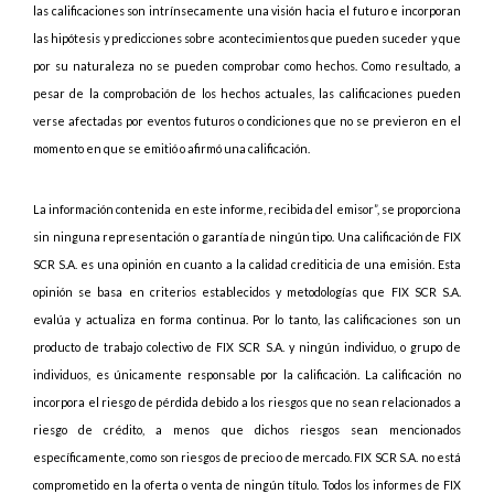
las calificaciones son intrínsecamente una visión hacia el futuro e incorporan
las hipótesis y predicciones sobre acontecimientos que pueden suceder y que
por su naturaleza no se pueden comprobar como hechos. Como resultado, a
pesar de la comprobación de los hechos actuales, las calificaciones pueden
verse afectadas por eventos futuros o condiciones que no se previeron en el
momento en que se emitió o afirmó una calificación.
La información contenida en este informe, recibida del emisor”, se proporciona
sin ninguna representación o garantía de ningún tipo. Una calificación de FIX
SCR S.A. es una opinión en cuanto a la calidad crediticia de una emisión. Esta
opinión se basa en criterios establecidos y metodologías que FIX SCR S.A.
evalúa y actualiza en forma continua. Por lo tanto, las calificaciones son un
producto de trabajo colectivo de FIX SCR S.A. y ningún individuo, o grupo de
individuos, es únicamente responsable por la calificación. La calificación no
incorpora el riesgo de pérdida debido a los riesgos que no sean relacionados a
riesgo de crédito, a menos que dichos riesgos sean mencionados
específicamente, como son riesgos de precio o de mercado. FIX SCR S.A. no está
comprometido en la oferta o venta de ningún título. Todos los informes de FIX