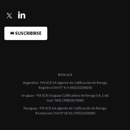
SUSCRIBIRSE
© FIX SCR
Argentina - FIX SCR S.A. Agente de Calificación de Riesgo,
Registro CNV N° 9, (+5411)52358100
Uruguay - FIX SCR Uruguay Calificadora de Riesgo S.A., Cod.
Inst: 7402, (598)29170045
Paraguay - FIX SCR S.A. Agente de Calificación de Riesgo,
Resolución CNV Nº 1E/16, (595)21203030