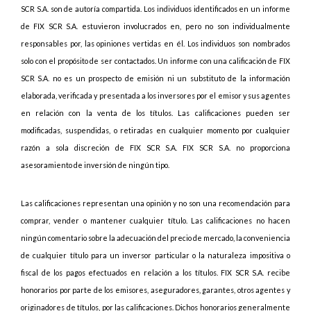
SCR S.A. son de autoría compartida. Los individuos identificados en un informe
de FIX SCR S.A. estuvieron involucrados en, pero no son individualmente
responsables por, las opiniones vertidas en él. Los individuos son nombrados
solo con el propósito de ser contactados. Un informe con una calificación de FIX
SCR S.A. no es un prospecto de emisión ni un substituto de la información
elaborada, verificada y presentada a los inversores por el emisor y sus agentes
en relación con la venta de los títulos. Las calificaciones pueden ser
modificadas, suspendidas, o retiradas en cualquier momento por cualquier
razón a sola discreción de FIX SCR S.A. FIX SCR S.A. no proporciona
asesoramiento de inversión de ningún tipo.
Las calificaciones representan una opinión y no son una recomendación para
comprar, vender o mantener cualquier título. Las calificaciones no hacen
ningún comentario sobre la adecuación del precio de mercado, la conveniencia
de cualquier título para un inversor particular o la naturaleza impositiva o
fiscal de los pagos efectuados en relación a los títulos. FIX SCR S.A. recibe
honorarios por parte de los emisores, aseguradores, garantes, otros agentes y
originadores de títulos, por las calificaciones. Dichos honorarios generalmente