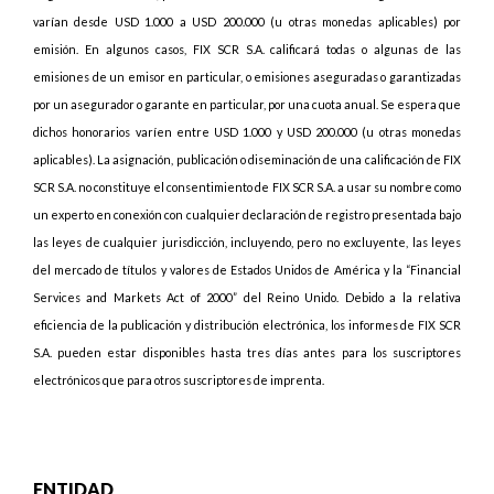
varían desde USD 1.000 a USD 200.000 (u otras monedas aplicables) por
emisión. En algunos casos, FIX SCR S.A. calificará todas o algunas de las
emisiones de un emisor en particular, o emisiones aseguradas o garantizadas
por un asegurador o garante en particular, por una cuota anual. Se espera que
dichos honorarios varíen entre USD 1.000 y USD 200.000 (u otras monedas
aplicables). La asignación, publicación o diseminación de una calificación de FIX
SCR S.A. no constituye el consentimiento de FIX SCR S.A. a usar su nombre como
un experto en conexión con cualquier declaración de registro presentada bajo
las leyes de cualquier jurisdicción, incluyendo, pero no excluyente, las leyes
del mercado de títulos y valores de Estados Unidos de América y la “Financial
Services and Markets Act of 2000” del Reino Unido. Debido a la relativa
eficiencia de la publicación y distribución electrónica, los informes de FIX SCR
S.A. pueden estar disponibles hasta tres días antes para los suscriptores
electrónicos que para otros suscriptores de imprenta.
ENTIDAD