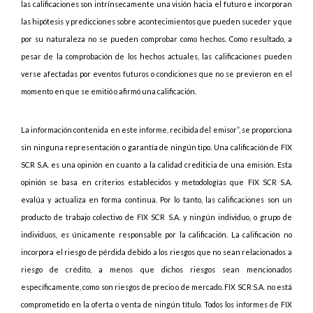
las calificaciones son intrínsecamente una visión hacia el futuro e incorporan
las hipótesis y predicciones sobre acontecimientos que pueden suceder y que
por su naturaleza no se pueden comprobar como hechos. Como resultado, a
pesar de la comprobación de los hechos actuales, las calificaciones pueden
verse afectadas por eventos futuros o condiciones que no se previeron en el
momento en que se emitió o afirmó una calificación.
La información contenida en este informe, recibida del emisor”, se proporciona
sin ninguna representación o garantía de ningún tipo. Una calificación de FIX
SCR S.A. es una opinión en cuanto a la calidad crediticia de una emisión. Esta
opinión se basa en criterios establecidos y metodologías que FIX SCR S.A.
evalúa y actualiza en forma continua. Por lo tanto, las calificaciones son un
producto de trabajo colectivo de FIX SCR S.A. y ningún individuo, o grupo de
individuos, es únicamente responsable por la calificación. La calificación no
incorpora el riesgo de pérdida debido a los riesgos que no sean relacionados a
riesgo de crédito, a menos que dichos riesgos sean mencionados
específicamente, como son riesgos de precio o de mercado. FIX SCR S.A. no está
comprometido en la oferta o venta de ningún título. Todos los informes de FIX