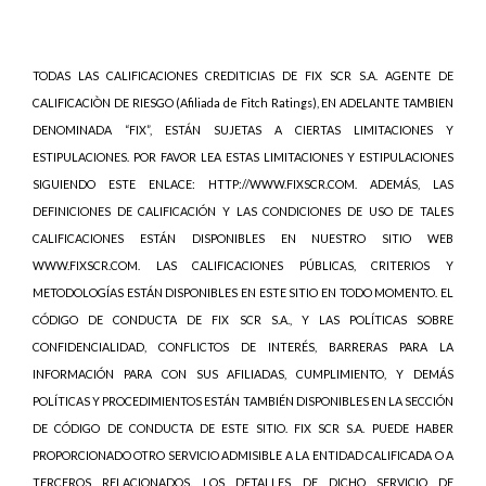
TODAS LAS CALIFICACIONES CREDITICIAS DE FIX SCR S.A. AGENTE DE
CALIFICACIÒN DE RIESGO (Afiliada de Fitch Ratings), EN ADELANTE TAMBIEN
DENOMINADA “FIX”, ESTÁN SUJETAS A CIERTAS LIMITACIONES Y
ESTIPULACIONES. POR FAVOR LEA ESTAS LIMITACIONES Y ESTIPULACIONES
SIGUIENDO ESTE ENLACE: HTTP://WWW.FIXSCR.COM. ADEMÁS, LAS
DEFINICIONES DE CALIFICACIÓN Y LAS CONDICIONES DE USO DE TALES
CALIFICACIONES ESTÁN DISPONIBLES EN NUESTRO SITIO WEB
WWW.FIXSCR.COM. LAS CALIFICACIONES PÚBLICAS, CRITERIOS Y
METODOLOGÍAS ESTÁN DISPONIBLES EN ESTE SITIO EN TODO MOMENTO. EL
CÓDIGO DE CONDUCTA DE FIX SCR S.A., Y LAS POLÍTICAS SOBRE
CONFIDENCIALIDAD, CONFLICTOS DE INTERÉS, BARRERAS PARA LA
INFORMACIÓN PARA CON SUS AFILIADAS, CUMPLIMIENTO, Y DEMÁS
POLÍTICAS Y PROCEDIMIENTOS ESTÁN TAMBIÉN DISPONIBLES EN LA SECCIÓN
DE CÓDIGO DE CONDUCTA DE ESTE SITIO. FIX SCR S.A. PUEDE HABER
PROPORCIONADO OTRO SERVICIO ADMISIBLE A LA ENTIDAD CALIFICADA O A
TERCEROS RELACIONADOS. LOS DETALLES DE DICHO SERVICIO DE