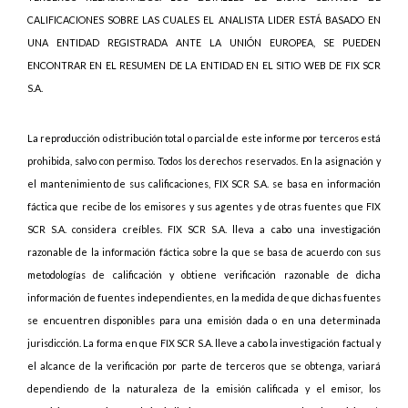
CALIFICACIONES SOBRE LAS CUALES EL ANALISTA LIDER ESTÁ BASADO EN
UNA ENTIDAD REGISTRADA ANTE LA UNIÓN EUROPEA, SE PUEDEN
ENCONTRAR EN EL RESUMEN DE LA ENTIDAD EN EL SITIO WEB DE FIX SCR
S.A.
La reproducción o distribución total o parcial de este informe por terceros está
prohibida, salvo con permiso. Todos los derechos reservados. En la asignación y
el mantenimiento de sus calificaciones, FIX SCR S.A. se basa en información
fáctica que recibe de los emisores y sus agentes y de otras fuentes que FIX
SCR S.A. considera creíbles. FIX SCR S.A. lleva a cabo una investigación
razonable de la información fáctica sobre la que se basa de acuerdo con sus
metodologías de calificación y obtiene verificación razonable de dicha
información de fuentes independientes, en la medida de que dichas fuentes
se encuentren disponibles para una emisión dada o en una determinada
jurisdicción. La forma en que FIX SCR S.A. lleve a cabo la investigación factual y
el alcance de la verificación por parte de terceros que se obtenga, variará
dependiendo de la naturaleza de la emisión calificada y el emisor, los