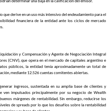
drían determinar una baja en la calificación del emisor.
o que derive en un uso más intensivo del endeudamiento para el
exibilidad financiera de la entidad ante los ciclos de mercado
s.
 Liquidación y Compensación y Agente de Negociación Integral
ores (CNV), que opera en el mercado de capitales argentino e
datos públicos, la entidad tenía aproximadamente un total de
ración, mediante 12.526 cuentas comitentes abiertas.
enerar ingresos, sustentada en su amplia base de clientes y
 se ven impulsados principalmente por su negocio de Wealth
enos márgenes de rentabilidad. Sin embargo, reducirse los
iveles de spreads por lo que los desafíos sobre la rentabilidad
 negocios y su base de clientes.