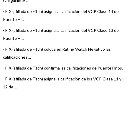
Obligacione ...
-
FIX (afiliada de Fitch) asigna la calificación del VCP Clase 14 de
Puente H ...
-
FIX (afiliada de Fitch) asigna la calificación del VCP Clase 13 de
Puente H ...
-
FIX (afiliada de Fitch) coloca en Rating Watch Negativo las
calificaciones ...
-
FIX (afiliada de Fitch) confirma las calificaciones de Puente Hnos.
-
FIX (afiliada de Fitch) asigna la calificación de los VCP Clase 11 y
12 de ...
-
FIX (Afiliada a Fitch Ratings) revisó a Perspectiva Positiva la
calificació ...
-
FIX (afiliada de Fitch) asigna calificación a las Clases 9 y 10 de VCP
de P ...