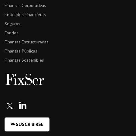
Finanzas Corporativas
de Banco de ...
Entidades Financieras
-
Fitch confirma en "A2(arg)" la calificación de Endeudamiento de
Seguros
Corto P ...
Fondos
-
Fitch confirma en "A2(arg)" la calificación de Endeudamiento de
Finanzas Estructuradas
Corto P ...
Finanzas Públicas
-
Fitch sube la calificación a A2(arg) desde A3(arg) la calificación
Finanzas Sostenibles
de E ...
-
Fitch confirma las calificaciones de Banco de La Pampa
-
Fitch confirma las calificaciones de Banco de La Pampa
-
Fitch confirma las calificaciones de Banco de La Pampa
-
Fitch Argentina confirma las calificaciones de Banco de la
Pampa S.E.M. ...
SUSCRIBIRSE
-
FIX (afiliada de Fitch Ratings) confirma calificaciones de Bancos