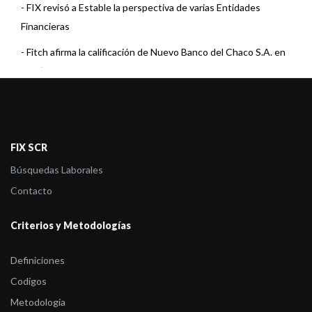
-
FIX revisó a Estable la perspectiva de varias Entidades
Financieras
-
Fitch afirma la calificación de Nuevo Banco del Chaco S.A. en
BBB(ar ...
-
Fitch afirma las calificaciones de Nuevo Banco del Chaco;
perspectiva Estab ...
-
Fitch afirma las calificaciones de Nuevo Banco del Chaco;
FIX SCR
perspectiva Estab ...
Búsquedas Laborales
-
Fitch afirma las calificaciones de Nuevo Banco del Chaco en
Contacto
BBB(arg); persp ...
Criterios y Metodologías
-
Fitch confirma las calificaciones del Nuevo Banco del Chaco
S.A.
Definiciones
-
Fitch confirma las calificaciones del Nuevo Banco del Chaco
Codigos
S.A.
Metodología