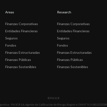
Areas
Research
Finanzas Corporativas
Finanzas Corporativas
Entidades Financieras
Entidades Financieras
Seguros
Seguros
Fondos
Fondos
Finanzas Estructuradas
Finanzas Estructuradas
Finanzas Públicas
Finanzas Públicas
Finanzas Sostenibles
Finanzas Sostenibles
© FIX SCR
gentina - FIX SCR S.A. Agente de Calificación de Riesgo, Registro CNV N° 9, (+5411)52358