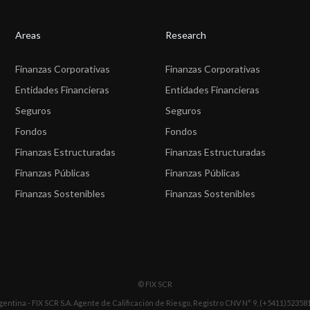
Areas
Research
Finanzas Corporativas
Finanzas Corporativas
Entidades Financieras
Entidades Financieras
Seguros
Seguros
Fondos
Fondos
Finanzas Estructuradas
Finanzas Estructuradas
Finanzas Públicas
Finanzas Públicas
Finanzas Sostenibles
Finanzas Sostenibles
© FIX SCR
gentina - FIX SCR S.A. Agente de Calificación de Riesgo, Registro CNV N° 9, (+5411)52358