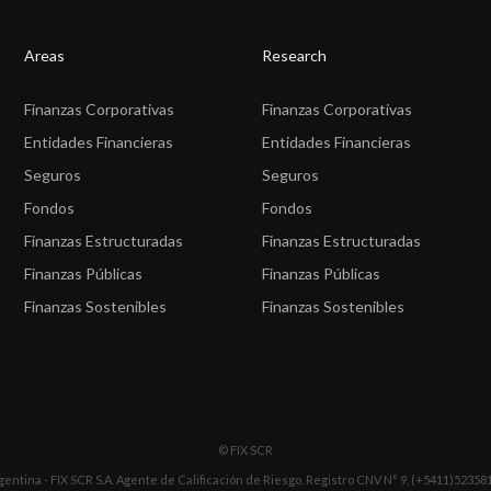
Areas
Research
Finanzas Corporativas
Finanzas Corporativas
Entidades Financieras
Entidades Financieras
Seguros
Seguros
Fondos
Fondos
Finanzas Estructuradas
Finanzas Estructuradas
Finanzas Públicas
Finanzas Públicas
Finanzas Sostenibles
Finanzas Sostenibles
© FIX SCR
gentina - FIX SCR S.A. Agente de Calificación de Riesgo, Registro CNV N° 9, (+5411)52358