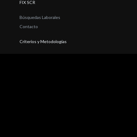
FIX SCR
Búsquedas Laborales
Contacto
Criterios y Metodologías
Definiciones
Codigos
Metodología
Criterios de Calificación
Areas
Finanzas Corporativas
Entidades Financieras
Seguros