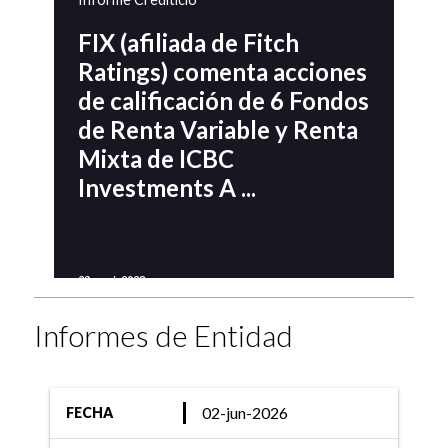
FIX (afiliada de Fitch
Ratings) comenta acciones
de calificación de 6 Fondos
de Renta Variable y Renta
Mixta de ICBC
Investments A ...
28-sept-2023
Informe Crediticio
Informes de Entidad
FIX (afiliada de Fitch
Ratings) comenta acciones
de calificación de 26
02-jun-2026
FECHA
Fondos de Renta Variable