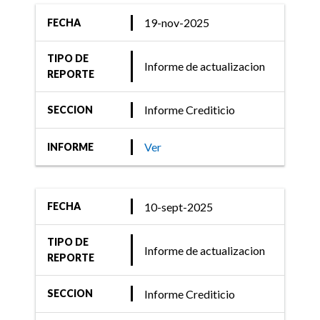
Informe Crediticio
19-nov-2025
FECHA
FIX (afiliada de Fitch
TIPO DE
Ratings) comenta acciones
Informe de actualizacion
REPORTE
de calificación de 31
Fondos de Renta Variable
Informe Crediticio
SECCION
y Mixta
Ver
INFORME
01-dic-2020
10-sept-2025
FECHA
Informe Crediticio
TIPO DE
FIX (afiliada de Fitch
Informe de actualizacion
REPORTE
Ratings) comenta acciones
de calificación sobre 29
Informe Crediticio
SECCION
Fondos de Renta Variable