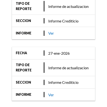
TIPO DE
y Renta Mixta.
Informe de actualizacion
REPORTE
Informe Crediticio
SECCION
29-sept-2022
Ver
INFORME
Informe Crediticio
FIX (afiliada de Fitch
Ratings) comenta acciones
27-ene-2026
FECHA
de calificación de 32
TIPO DE
Fondos de Renta Variable,
Informe de actualizacion
REPORTE
Renta Mixta y Total
Return.
Informe Crediticio
SECCION
Ver
INFORME
20-sept-2021