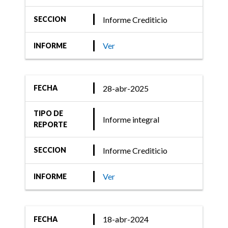
FIX (afiliada de Fitch
Ratings) confirma la
Informe Crediticio
SECCION
calificación de Scotiabank
Uruguay S.A.
Ver
INFORME
28-abr-2025
FECHA
27-may-2020
Informe Crediticio
TIPO DE
Informe integral
REPORTE
FIX SCR confirma la
calificación de Scotiabank
Informe Crediticio
SECCION
Uruguay S.A.
Ver
INFORME
18-abr-2024
FECHA