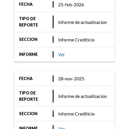
Informe Crediticio
25-feb-2026
FECHA
FIX (afiliada de Fitch
TIPO DE
Ratings) revisó
Informe de actualizacion
REPORTE
calificaciones de
Sociedades de Garantía
Informe Crediticio
SECCION
Recíproca y Fondos de
Garantía
Ver
INFORME
28-nov-2025
FECHA
21-abr-2021
Informe Crediticio
TIPO DE
Informe de actualizacion
REPORTE
FIX (afiliada de Fitch
Ratings) revisó las
Informe Crediticio
SECCION
Calificaciones de las
Ver
INFORME