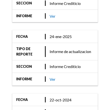
Informe Crediticio
SECCION
Informe Crediticio
FIX (afiliada de Fitch)
Ver
INFORME
revisó las calificaciones de
las Sociedades de Garantía
Recíproca y Fondos de
24-ene-2025
FECHA
Garantía
TIPO DE
Informe de actualizacion
REPORTE
Informe Crediticio
SECCION
Ver
INFORME
22-oct-2024
FECHA