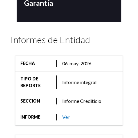
Garantía
11-may-2023
Informes de Entidad
Informe Crediticio
FIX (afiliada de Fitch
Ratings) revisó
06-may-2026
FECHA
calificaciones de
TIPO DE
Sociedades de Garantía
Informe integral
REPORTE
Recíproca y Fondos de
Garantía
Informe Crediticio
SECCION
Ver
INFORME
09-may-2022