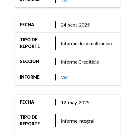
Sociedades de Garantía
Recíproca y Fondos de
Garantía
24-sept-2025
FECHA
TIPO DE
Informe de actualizacion
20-abr-2020
REPORTE
Informe Crediticio
Informe Crediticio
SECCION
FIX (afiliada de Fitch)
revisó las calificaciones de
Ver
INFORME
las Sociedades de Garantía
Recíproca y Fondos de
Garantía
12-may-2025
FECHA
TIPO DE
Informe integral
REPORTE
20-abr-2020