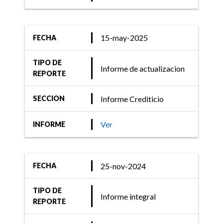
calificaciones de Banco
Santander Río, Galicia,
Macro y BBVA
15-may-2025
FECHA
TIPO DE
Informe de actualizacion
REPORTE
Informe Crediticio
SECCION
Ver
INFORME
25-nov-2024
FECHA
TIPO DE
Informe integral
REPORTE