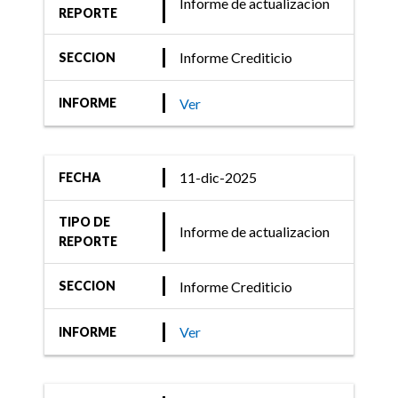
calificación de las
Informe de actualizacion
REPORTE
Obligaciones Negociables
Clase XIII de Banco de
Informe Crediticio
SECCION
Galicia y Buenos Air ...
Ver
INFORME
11-feb-2022
11-dic-2025
FECHA
Informe Crediticio
TIPO DE
FIX (afiliada de Fitch
Informe de actualizacion
REPORTE
Ratings) asigna
calificación a las ON Clase
Informe Crediticio
SECCION
XI a ser emitidas por
Banco de Galicia y Buenos
Ver
INFORME
Aires S.A.U.