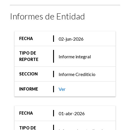
Informe Crediticio
Informes de Entidad
FIX (afiliada de Fitch
Ratings) asigna la
calificación de las
02-jun-2026
FECHA
Obligaciones Negociables
TIPO DE
Clase XIV de Banco de
Informe integral
REPORTE
Galicia y Buenos Aire ...
Informe Crediticio
SECCION
Ver
INFORME
25-ene-2024
Informe Crediticio
FIX (afiliada de Fitch
01-abr-2026
FECHA
Ratings) asigna la
TIPO DE