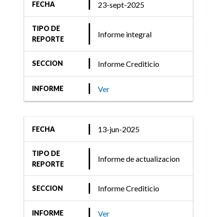
23-sept-2025
FECHA
15-sept-2021
TIPO DE
Informe integral
REPORTE
Informe Crediticio
FIX (afiliada de Fitch
Informe Crediticio
SECCION
Ratings) sube la
calificación de largo plazo
Ver
INFORME
de Banco de Galicia y
Buenos Aires S.A.U.
13-jun-2025
FECHA
TIPO DE
Informe de actualizacion
28-oct-2020
REPORTE
Informe Crediticio
Informe Crediticio
SECCION
FIX (afiliada de Fitch
Ratings) confirmas las
Ver
INFORME