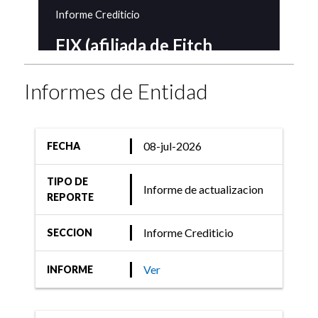
Informe Crediticio
FIX (afiliada de Fitch
Ratings) asigna la
calificación de las
Informes de Entidad
Obligaciones Negociables
Clase 3 de Banco Columbia
S.A.
08-jul-2026
FECHA
TIPO DE
Informe de actualizacion
REPORTE
26-ago-2024
Informe Crediticio
SECCION
Informe Crediticio
FIX (afiliada de Fitch
Ver
INFORME
Ratings) asigna
calificaciones a Banco