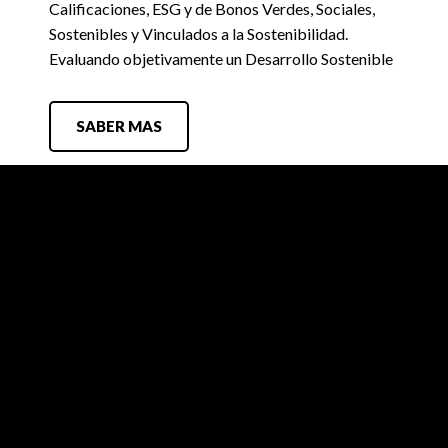
Calificaciones, ESG y de Bonos Verdes, Sociales,
Sostenibles y Vinculados a la Sostenibilidad.
Evaluando objetivamente un Desarrollo Sostenible
SABER MAS
FIX SCR
Búsquedas Laborales
Contacto
Criterios y Metodologías