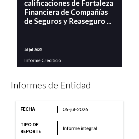
calificaciones de Fortaleza
Financiera de Compañías
de Seguros y Reaseguro ...
16-jul-2025
Informe Crediticio
FIX (afiliada de Fitch
Ratings) revisó a positiva
Informes de Entidad
la perspectiva sobre las
calificaciones de
Compañías de Seguros y
06-jul-2026
FECHA
Reaseguros pro ...
TIPO DE
Informe integral
REPORTE