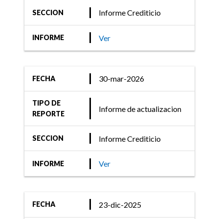
Informe Crediticio
SECCION
25-oct-2024
Informe Crediticio
Ver
INFORME
FIX (afiliada de Fitch
Ratings) confirma las
calificaciones de las tres
30-mar-2026
FECHA
aseguradoras del Banco
TIPO DE
Nación Argentina
Informe de actualizacion
REPORTE
Informe Crediticio
SECCION
Ver
INFORME
23-dic-2025
FECHA